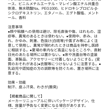
ース、ビニルメチルエーテル・マレイン酸エチル共重合
体液、無水硫酸Na、PEG1000、ヒドロキシプロピル-β-
シクロデキストリン、エタノール、エデト酸塩、メント
ール、香料
注意事項
●顔や粘膜への使用は避け、除毛直後や傷、はれもの、湿
疹等、異常のあるときは使わない。●使用中、赤み、は
れ、かゆみ、刺激、色抜け(白斑等)や黒ずみ等によく注
意して使用し、異常が現われたときは商品を持参し医師
に相談する。●夏場の車内など高温になるところや、直射
日光のあたる場所には置かない。●床や洗面台等の塗装
面、革製品、アクセサリーに付着しないようにする。(変
質のおそれがある)●衣服等につけないように注意する。●
乳幼児や認知症の方の誤飲等を防ぐため、置き場所に注
意する。
効果・効能
制汗、皮ふ汗臭、わきが(腋臭)
【掲載商品に関して】
メーカーリニューアルに伴いパッケージデザイン、仕
様、容量が予告なく変更になる場合があります。