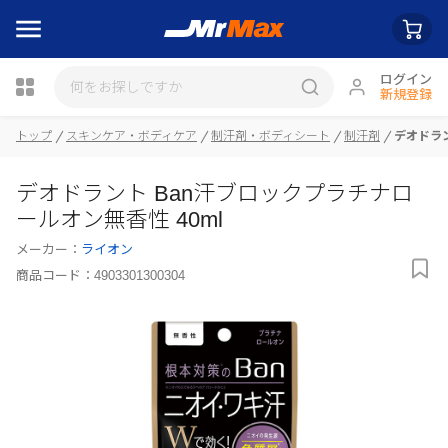
ログイン
新規登録
瓶詰
トップ
スキンケア・ボディケア
制汗剤・ボディシート
制汗剤
デオドラン
デオドラント Ban汗ブロックプラチナロ
ールオン無香性 40ml
メーカー：
ライオン
商品コード：
4903301300304