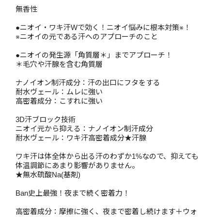
無香性
●ニオイ・ワキ汗Wで効く！ニオイ悩みに根本対策※！
※ニオイの元である汗へのアプローチのこと
●ニオイの発生源「角質層＊」までアプローチ！
＊毛穴や汗腺を含む角質層
ナノイオン制汗成分：汗の出口にフタをする
耐水ヴェール：ムレに強い
高密着成分：こすれに強い
3D汗ブロック技術
ニオイ元から抑える：ナノイオン制汗成分
耐水ヴェール：ワキ汗高密着成分★汗腺
ワキ汗は体全体から出る汗のわずか1%なので、抑えても
体温調節にあまり影響がありません。
★無水硫酸Na(基剤)
Ban史上最強！夜まで続く密着力！
高密着成分：摩擦に強く、夜まで密着し続けます＋ウォ