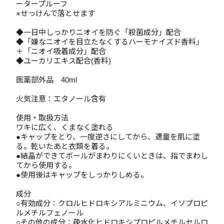
ータープルーフ
※せっけんで落とせます
◆一日中しっかりニオイを防ぐ「殺菌成分」配合
◆「嫌なニオイを目立たなくするハーモナイズド香料」
＋「ニオイ吸着成分」配合
◆ユーカリエキス配合(香料)
医薬部外品 40ml
火気注意：エタノール含有
使用・取扱方法
ワキに広く、くまなく塗れる
●キャップをとり、一度逆さにしてから、適量を肌に塗
る。乾いたあと衣類を着る。
●結晶ができてボールがまわりにくいときは、指でまわし
てから使用する。
●使用後はキャップをしっかりしめる。
成分
○有効成分：クロルヒドロキシアルミニウム、イソプロピ
ルメチルフェノール
○その他の成分：疎水化ヒドロキシプロピルメチルセルロ