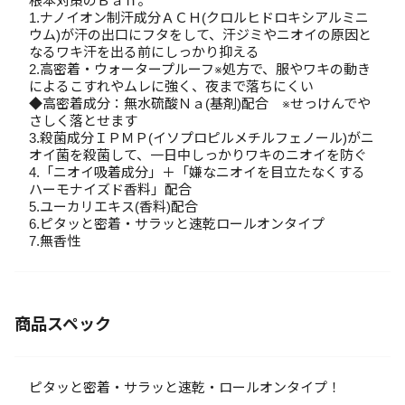
根本対策のＢａｎ。
1.ナノイオン制汗成分ＡＣＨ(クロルヒドロキシアルミニ
ウム)が汗の出口にフタをして、汗ジミやニオイの原因と
なるワキ汗を出る前にしっかり抑える
2.高密着・ウォータープルーフ※処方で、服やワキの動き
によるこすれやムレに強く、夜まで落ちにくい
◆高密着成分：無水硫酸Ｎａ(基剤)配合 ※せっけんでや
さしく落とせます
3.殺菌成分ＩＰＭＰ(イソプロピルメチルフェノール)がニ
オイ菌を殺菌して、一日中しっかりワキのニオイを防ぐ
4.「ニオイ吸着成分」＋「嫌なニオイを目立たなくする
ハーモナイズド香料」配合
5.ユーカリエキス(香料)配合
6.ピタッと密着・サラッと速乾ロールオンタイプ
7.無香性
商品スペック
ピタッと密着・サラッと速乾・ロールオンタイプ！