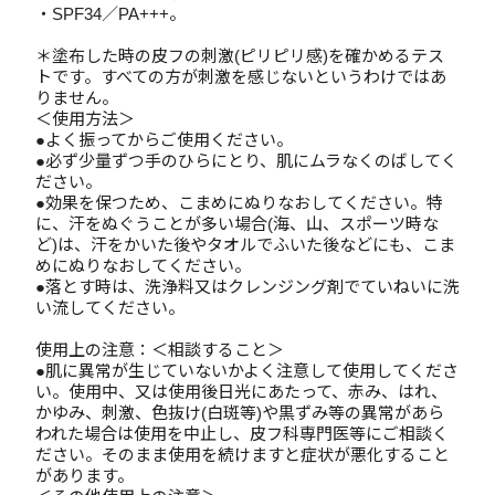
・SPF34／PA+++。
＊塗布した時の皮フの刺激(ピリピリ感)を確かめるテス
トです。すべての方が刺激を感じないというわけではあ
りません。
＜使用方法＞
●よく振ってからご使用ください。
●必ず少量ずつ手のひらにとり、肌にムラなくのばしてく
ださい。
●効果を保つため、こまめにぬりなおしてください。特
に、汗をぬぐうことが多い場合(海、山、スポーツ時な
ど)は、汗をかいた後やタオルでふいた後などにも、こま
めにぬりなおしてください。
●落とす時は、洗浄料又はクレンジング剤でていねいに洗
い流してください。
使用上の注意：＜相談すること＞
●肌に異常が生じていないかよく注意して使用してくださ
い。使用中、又は使用後日光にあたって、赤み、はれ、
かゆみ、刺激、色抜け(白斑等)や黒ずみ等の異常があら
われた場合は使用を中止し、皮フ科専門医等にご相談く
ださい。そのまま使用を続けますと症状が悪化すること
があります。