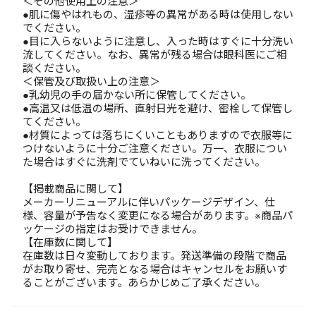
＜その他使用上の注意＞
●肌に傷やはれもの、湿疹等の異常がある時は使用しない
でください。
●目に入らないように注意し、入った時はすぐに十分洗い
流してください。なお、異常が残る場合は眼科医にご相
談ください。
＜保管及び取扱い上の注意＞
●乳幼児の手の届かない所に保管してください。
●高温又は低温の場所、直射日光を避け、密栓して保管し
てください。
●材質によっては落ちにくいこともありますので衣服等に
つけないように十分ご注意ください。万一、衣服につい
た場合はすぐに洗剤でていねいに洗ってください。
【掲載商品に関して】
メーカーリニューアルに伴いパッケージデザイン、仕
様、容量が予告なく変更になる場合があります。※商品パ
ッケージの指定はお受けできません。
【在庫数に関して】
在庫数は日々変動しております。発送準備の段階で商品
がお取り寄せ、完売となる場合はキャンセルをお願いす
ることがございます。あらかじめご了承ください。