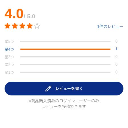
4.0
/ 5.0
1件のレビュー
0
星
5
つ
1
星
4
つ
0
星
3
つ
0
星
2
つ
0
星
1
つ
レビューを書く
※商品購入済みのログインユーザーのみ
レビューを投稿できます