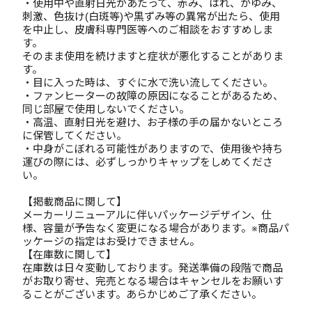
・使用中や直射日光があたって、赤み、はれ、かゆみ、
刺激、色抜け(白斑等)や黒ずみ等の異常が出たら、使用
を中止し、皮膚科専門医等へのご相談をおすすめしま
す。
そのまま使用を続けますと症状が悪化することがありま
す。
・目に入った時は、すぐに水で洗い流してください。
・ファンヒーターの故障の原因になることがあるため、
同じ部屋で使用しないでください。
・高温、直射日光を避け、お子様の手の届かないところ
に保管してください。
・中身がこぼれる可能性がありますので、使用後や持ち
運びの際には、必ずしっかりキャップをしめてくださ
い。
【掲載商品に関して】
メーカーリニューアルに伴いパッケージデザイン、仕
様、容量が予告なく変更になる場合があります。※商品パ
ッケージの指定はお受けできません。
【在庫数に関して】
在庫数は日々変動しております。発送準備の段階で商品
がお取り寄せ、完売となる場合はキャンセルをお願いす
ることがございます。あらかじめご了承ください。