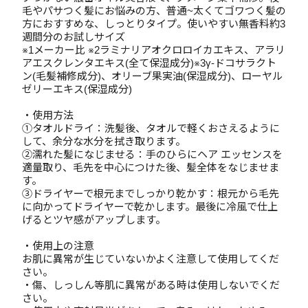
毛やパサつく髪にお悩みの方、普通~太くてゴワつく髪の
方におすすめな、しっとりタイプ。使いやすい無香料約3
週間分のお試しサイズ
※1メーカー比 ※2ラミナリアオクロロイカエキス、アラリ
アエスクレンタエキス(全て保湿成分)※3γ-ドコサラクト
ン(毛髪補修成分)、オリーブ果実油(保湿成分)、ローヤル
ゼリーエキス(保湿成分)
・使用方法
①タオルドライ：洗髪後、タオルで軽くおさえるように
して、余分な水分を拭き取ります。
②濡れた髪になじませる：手のひらにヘア エッセンスを
適量取り、毛先を中心につけた後、髪全体をなじませま
す。
③ドライヤーで根元までしっかり乾かす：根元から毛先
に向かってドライヤーで乾かします。最後に冷風で仕上
げるとツヤ感がアップします。
・使用上の注意
お肌に異常が生じていないかよく注意して使用してくだ
さい。
・傷、しっしん等肌に異常がある時は使用しないでくだ
さい。