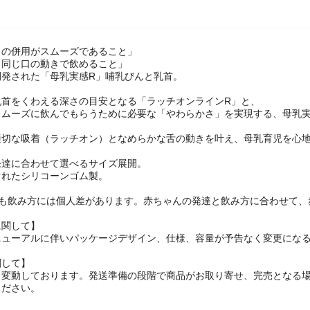
との併用がスムーズであること」
と同じ口の動きで飲めること」
開発された「母乳実感R」哺乳びんと乳首。
乳首をくわえる深さの目安となる「ラッチオンラインR」と、
スムーズに飲んでもらうために必要な「やわらかさ」を実現する、母乳
適切な吸着（ラッチオン）となめらかな舌の動きを叶え、母乳育児を心
発達に合わせて選べるサイズ展開。
ぐれたシリコーンゴム製。
でも飲み方には個人差があります。赤ちゃんの発達と飲み方に合わせて、
に関して】
ニューアルに伴いパッケージデザイン、仕様、容量が予告なく変更になる
関して】
々変動しております。発送準備の段階で商品がお取り寄せ、完売となる
ください。