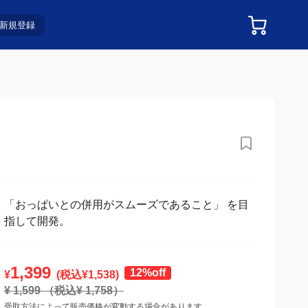
新規登録
「おっぱいとの併用がスムーズであること」 を目
指して開発。
1,399
12%off
¥
(税込¥
1,538
)
¥
1,599
（税込¥
1,758
）