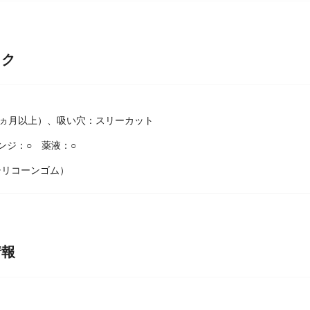
ック
9ヵ月以上）、吸い穴：スリーカット
ンジ：○ 薬液：○
シリコーンゴム）
情報