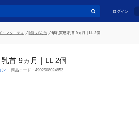
ログイン
ズ・マタニティ
哺乳びん他
母乳実感 乳首 9ヵ月｜LL 2個
乳首 9ヵ月｜LL 2個
ョン
商品コード：
4902508024853