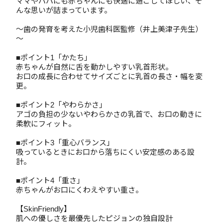
ママやパパにも赤ちゃんにも快適に過ごしてほしい、そ
んな思いが詰まっています。
～歯の発育を考えた小児歯科医監修（井上美津子先生）
～
■ポイント1「かたち」
赤ちゃんが自然に舌を動かしやすい乳首形状。
お口の成長に合わせてサイズごとに乳首の長さ・幅を変
更。
■ポイント2「やわらかさ」
アゴの負担の少ないやわらかさの乳首で、お口の動きに
柔軟にフィット。
■ポイント3「重心バランス」
吸っているときにお口から落ちにくい安定感のある設
計。
■ポイント4「重さ」
赤ちゃんがお口にくわえやすい重さ。
【SkinFriendly】
肌への優しさを最優先したピジョンの独自設計