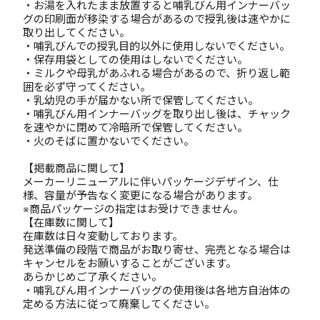
・お湯を入れたまま放置すると哺乳びん用インナーバッ
グの印刷面が移染する場合があるので授乳後は速やかに
取り出してください。
・哺乳びんでの授乳目的以外に使用しないでください。
・保存用袋としての使用はしないでください。
・ミルクや母乳があふれる場合があるので、折り返し範
囲を必ず守ってください。
・乳幼児の手が届かない所で保管してください。
・哺乳びん用インナーバッグを取り出し後は、チャック
を速やかに閉めて冷暗所で保管してください。
・火のそばに置かないでください。
【掲載商品に関して】
メーカーリニューアルに伴いパッケージデザイン、仕
様、容量が予告なく変更になる場合があります。
※商品パッケージの指定はお受けできません。
【在庫数に関して】
在庫数は日々変動しております。
発送準備の段階で商品がお取り寄せ、完売となる場合は
キャンセルをお願いすることがございます。
あらかじめご了承ください。
・哺乳びん用インナーバッグの使用後は各地方自治体の
定める方法に従って廃棄してください。