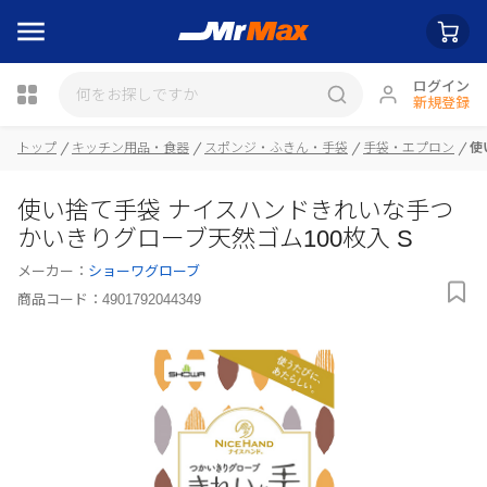
ログイン
新規登録
トップ
キッチン用品・食器
スポンジ・ふきん・手袋
手袋・エプロン
使
瓶詰
使い捨て手袋 ナイスハンドきれいな手つ
かいきりグローブ天然ゴム100枚入 S
メーカー：
ショーワグローブ
商品コード：
4901792044349