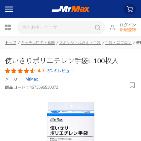
ログイン
新規登録
トップ
キッチン用品・食器
スポンジ・ふきん・手袋
手袋・エプロン
使
瓶詰
使いきりポリエチレン手袋L 100枚入
4.7
3件のレビュー
メーカー：
MrMax
商品コード：
4573595530871