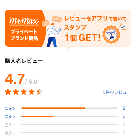
購入者レビュー
4.7
/ 5.0
3件のレビュー
2
星
5
つ
1
星
4
つ
0
星
3
つ
0
星
2
つ