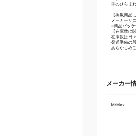
カラー(本体)
全長 27.5cm
手のひらまわり
【掲載商品
メーカーリ
※商品パッ
【在庫数に
在庫数は日
発送準備の
あらかじめ
メーカー
MrMax