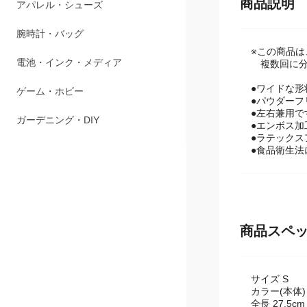
ペット用品
商品説明
アパレル・シューズ
※この商品
腕時計・バッグ
複数回に分
●ワイドな形
電池・インク・メディア
●パウダーフ
●左右兼用で
ゲーム・ホビー
●エンボス
●ラテック
●食品衛生法
ガーデニング・DIY
商品スペ
サイズ S