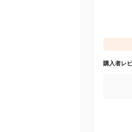
購入者レ
4.8
/ 5
星
5
つ
星
4
つ