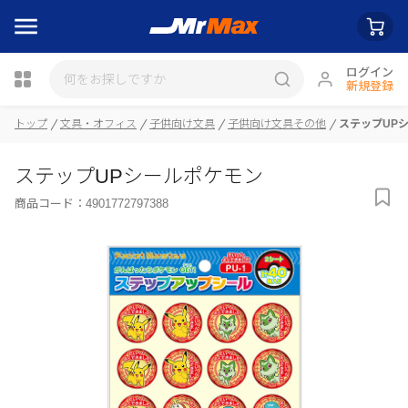
ログイン
新規登録
トップ
文具・オフィス
子供向け文具
子供向け文具その他
ステップUP
瓶詰
ステップUPシールポケモン
商品コード：
4901772797388