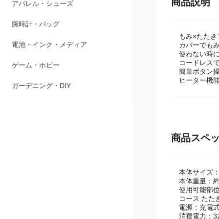
ペット用品
商品説明
アパレル・シューズ
もみ×たた
腕時計・バッグ
カバーでも
使わない時
コードレス
電池・インク・メディア
簡単ボタン
ヒーター機
ゲーム・ホビー
ガーデニング・DIY
商品スペ
本体サイズ：H
本体重量：約2
使用可能部
コース たた
電源：充電