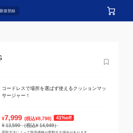
新規登録
コードレスで場所を選ばず使えるクッションマッ
サージャー！
7,999
41%off
¥
(税込¥
8,798
)
¥
13,590
（税込¥
14,949
）