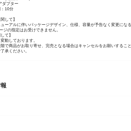
W(電熱部：5W)
アダプター
：10分
に関して】
ニューアルに伴いパッケージデザイン、仕様、容量が予告なく変更になる
ケージの指定はお受けできません。
関して】
々変動しております。
段階で商品がお取り寄せ、完売となる場合はキャンセルをお願いするこ
ご了承ください。
情報
コ