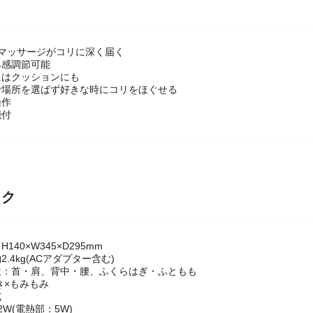
きマッサージがコリに深く届く
み感調節可能
にはクッションにも
で場所を選ばず好きな時にコリをほぐせる
操作
能付
ック
140×W345×D295mm
.4kg(ACアダプター含む)
位：首・肩、背中・腰、ふくらはぎ・ふともも
き×もみもみ
式