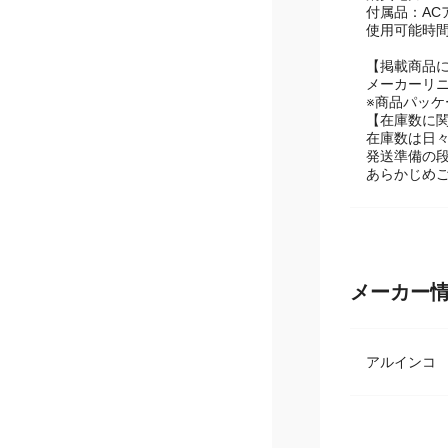
消費電力：32
付属品：AC
使用可能時間
【掲載商品
メーカーリ
※商品パッ
【在庫数に
在庫数は日
発送準備の
あらかじめ
メーカー
アルイン