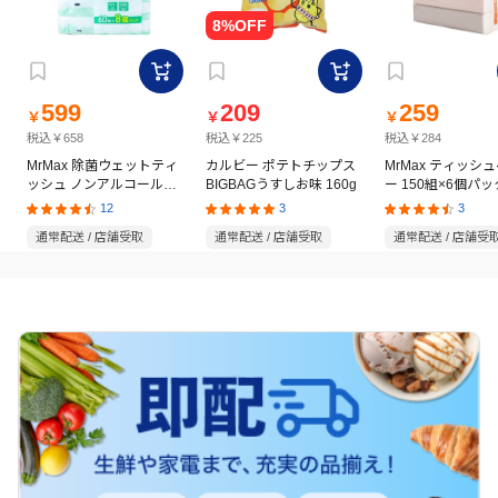
599
209
259
￥
￥
￥
税込￥658
税込￥225
税込￥284
MrMax 除菌ウェットティ
カルビー ポテトチップス
MrMax ティッシ
ッシュ ノンアルコールタ
BIGBAGうすしお味 160g
ー 150組×6個パッ
イプ 60枚×8個パック
12
3
3
通常配送 / 店舗受取
通常配送 / 店舗受取
通常配送 / 店舗受