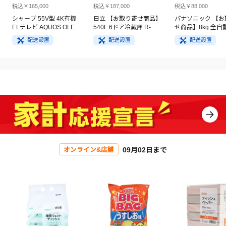
税込￥165,000
税込￥187,000
税込￥88,000
シャープ 55V型 4K有機
日立 【お取り寄せ商品】
パナソニック 【お
ELテレビ AQUOS OLED
540L 6ドア冷蔵庫 R-
せ商品】8kg 全自
4T-C55GQ3
HW54V(N) ライトゴール
洗濯機 NA-FA8H5
配送設置
配送設置
配送設置
ド
イト
09月02日まで
オンライン&店舗