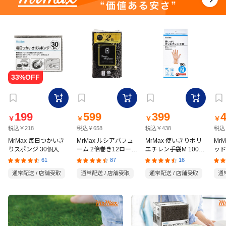
199
599
399
￥
￥
￥
￥
税込￥218
税込￥658
税込￥438
税込
MrMax 毎日つかいき
MrMax ルシアパフュ
MrMax 使いきりポリ
Mr
りスポンジ 30個入
ーム 2倍巻き12ロール
エチレン手袋M 100枚
ッド
ダブル
入
の猫
61
87
16
通常配送 / 店舗受取
通常配送 / 店舗受取
通常配送 / 店舗受取
通