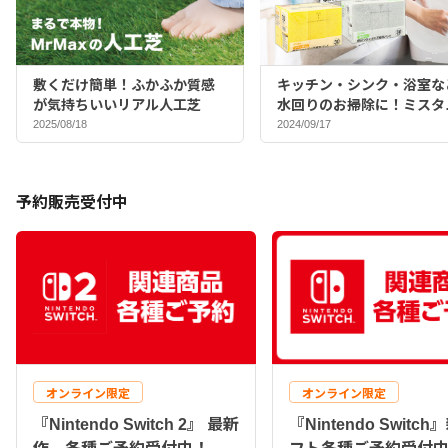
敷くだけ簡単！ふかふか質感
キッチン・シンク・浴室な
が気持ちいいリアル人工芝
水回りのお掃除に！ミスタ
マックスバイヤーおすすめ
2025/08/18
2024/09/17
ポンジ♪
予約販売受付中
オンライン限定
オンライン限定
『Nintendo Switch 2』 最新
『Nintendo Switc