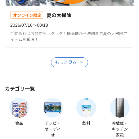
夏の大掃除
オンライン限定
2026/07/16〜08/19
今始めればお盆前もラクラク！掃除機から洗剤まで夏の大掃除ア
イテムを厳選！
もっと見る
カテゴリ一覧
食品
テレビ・
飲料
冷蔵庫・
オーディ
キッチン
オ
家電