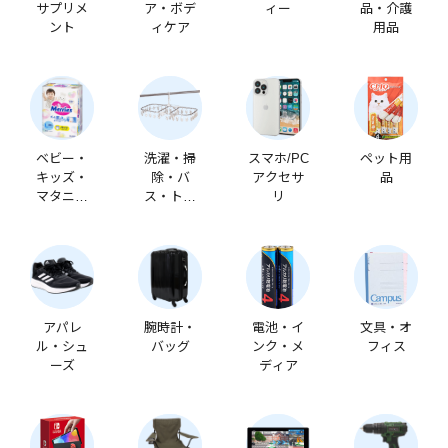
サプリメ
ア・ボデ
ィー
品・介護
ント
ィケア
用品
ベビー・
洗濯・掃
スマホ/PC
ペット用
キッズ・
除・バ
アクセサ
品
マタニテ
ス・トイ
リ
ィ
レ
アパレ
腕時計・
電池・イ
文具・オ
ル・シュ
バッグ
ンク・メ
フィス
ーズ
ディア