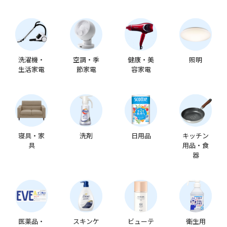
洗濯機・
空調・季
健康・美
照明
生活家電
節家電
容家電
寝具・家
洗剤
日用品
キッチン
具
用品・食
器
医薬品・
スキンケ
ビューテ
衛生用