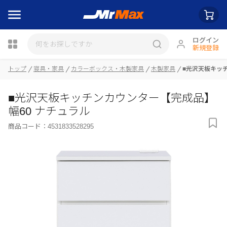
ログイン
新規登録
トップ
寝具・家具
カラーボックス・木製家具
木製家具
■光沢天板キッ
瓶詰
■光沢天板キッチンカウンター【完成品】
幅60 ナチュラル
商品コード：
4531833528295