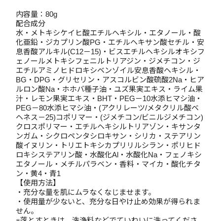
内容量：80g
配合成分
水・メトキシケイヒ酸エチルヘキシル・エタノール・酸
化亜鉛・ジカプリン酸PG・エチルヘキサン酸セチル・安
息香酸アルキル(C12－15)・ビスエチルヘキシルオキシフ
ェノールメトキシフェニルトリアジン・ジメチコン・ジ
エチルアミノヒドロキシベンゾイル安息香酸ヘキシル・
BG・DPG・グリセリン・アスコルビン酸硫酸2Na・ヒア
ルロン酸Na・ホホバ種子油・ユズ果実エキス・ライム果
汁・レモン果実エキス・BHT・PEG－10水添ヒマシ油・
PEG－80水添ヒマシ油・(アクリレーツ/メタクリル酸ベ
ヘネス－25)コポリマー・(ジメチコン/ビニルジメチコン)
クロスポリマー・エチルヘキシルトリアゾン・キサンタ
ンガム・シクロペンタシロキサン・シリカ・ステアリン
酸イヌリン・トリエトキシカプリリルシラン・ポリヒド
ロキシステアリン酸・水酸化Al・水酸化Na・フェノキシ
エタノール・メチルパラベン・香料・マイカ・酸化チタ
ン・黄4・青1
【使用方法】
・充分な量を肌にムラなくなじませます。
・使用量が少ないと、充分な日やけ止め効果が得られま
せん。
※落とすときは、洗浄料などでていねいに洗ってくださ