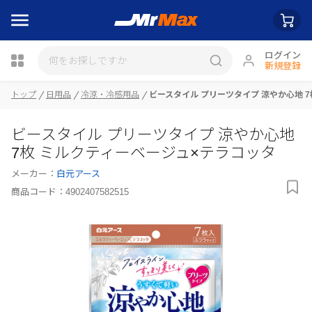
ログイン
新規登録
瓶詰
トップ
日用品
冷涼・冷感用品
ビースタイル プリーツタイプ 涼やか心地 
ビースタイル プリーツタイプ 涼やか心地
7枚 ミルクティーベージュ×テラコッタ
メーカー：
白元アース
商品コード：
4902407582515