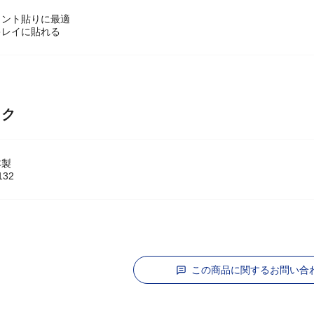
リント貼りに最適
キレイに貼れる
ック
本製
132
この商品に関するお問い合