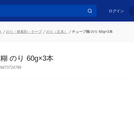
ログイン
ス
のり・接着剤・テープ
のり（文具）
チューブ糊 のり 60g×3本
 のり 60g×3本
89473724799