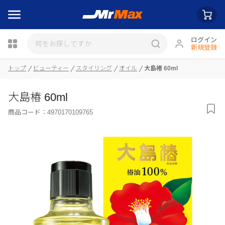
ログイン
新規登録
瓶詰
トップ
ビューティー
スタイリング
オイル
大島椿 60ml
大島椿 60ml
商品コード：
4970170109765