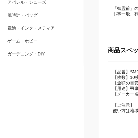
ペット用品
「御霊前」
弔事一般、
アパレル・シューズ
腕時計・バッグ
電池・インク・メディア
商品スペ
ゲーム・ホビー
ガーデニング・DIY
【品番】SMC
【枚数】10
【金額の目安
【用途】弔
【メーカー
【ご注意】
使い方は地