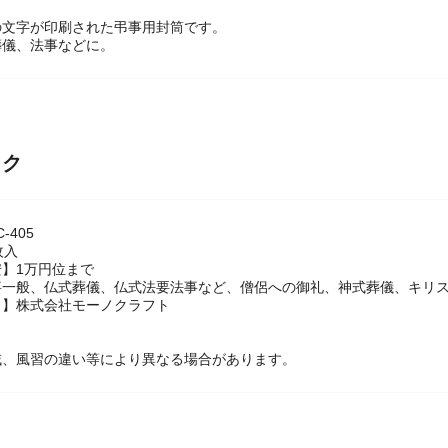
の文字が印刷された弔事用封筒です。
葬儀、法事などに。
ック
-405
枚入
】1万円位まで
事一般、仏式葬儀、仏式法要法事など、僧侶への御礼、神式葬儀、キリ
名】株式会社モーノクラフト
域、風習の違い等により異なる場合があります。