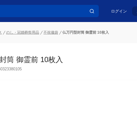
ログイン
ス
のし・冠婚葬祭用品
不祝儀袋
仏万円型封筒 御霊前 10枚入
封筒 御霊前 10枚入
60323380105