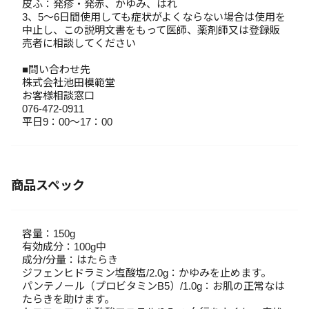
皮ふ：発疹・発赤、かゆみ、はれ
3、5～6日間使用しても症状がよくならない場合は使用を
中止し、この説明文書をもって医師、薬剤師又は登録販
売者に相談してください
■問い合わせ先
株式会社池田模範堂
お客様相談窓口
076-472-0911
平日9：00～17：00
商品スペック
容量：150g
有効成分：100g中
成分/分量：はたらき
ジフェンヒドラミン塩酸塩/2.0g：かゆみを止めます。
パンテノール（プロビタミンB5）/1.0g：お肌の正常なは
たらきを助けます。