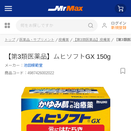
ログイン
新規登録
トップ
医薬品・サプリメント
皮膚薬
【第3類医薬品】皮膚薬
【第3類医
瓶詰
【第3類医薬品】ムヒソフトGX 150g
メーカー：
池田模範堂
商品コード：
4987426002022