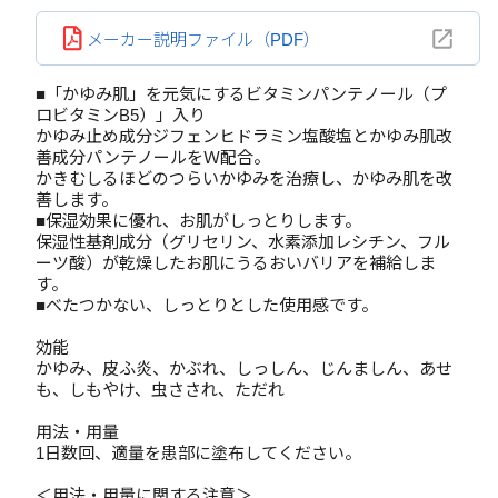
メーカー説明ファイル（PDF）
■「かゆみ肌」を元気にするビタミンパンテノール（プ
ロビタミンB5）」入り
かゆみ止め成分ジフェンヒドラミン塩酸塩とかゆみ肌改
善成分パンテノールをＷ配合。
かきむしるほどのつらいかゆみを治療し、かゆみ肌を改
善します。
■保湿効果に優れ、お肌がしっとりします。
保湿性基剤成分（グリセリン、水素添加レシチン、フル
ーツ酸）が乾燥したお肌にうるおいバリアを補給しま
す。
■べたつかない、しっとりとした使用感です。
効能
かゆみ、皮ふ炎、かぶれ、しっしん、じんましん、あせ
も、しもやけ、虫さされ、ただれ
用法・用量
1日数回、適量を患部に塗布してください。
＜用法・用量に関する注意＞