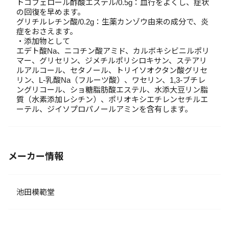
トコフェロール酢酸エステル/0.5g：血行をよくし、症状
の回復を早めます。
グリチルレチン酸/0.2g：生薬カンゾウ由来の成分で、炎
症をおさえます。
・添加物として
エデト酸Na、ニコチン酸アミド、カルボキシビニルポリ
マー、グリセリン、ジメチルポリシロキサン、ステアリ
ルアルコール、セタノール、トリイソオクタン酸グリセ
リン、L-乳酸Na（フルーツ酸）、ワセリン、1,3-ブチレ
ングリコール、ショ糖脂肪酸エステル、水添大豆リン脂
質（水素添加レシチン）、ポリオキシエチレンセチルエ
ーテル、ジイソプロパノールアミンを含有します。
メーカー情報
池田模範堂