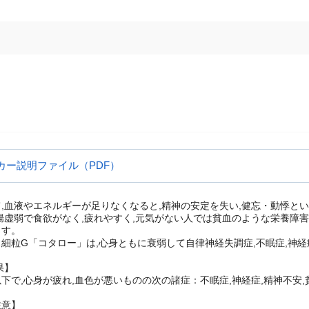
カー説明ファイル（PDF）
,血液やエネルギーが足りなくなると,精神の安定を失い,健忘・動悸と
腸虚弱で食欲がなく,疲れやすく,元気がない人では貧血のような栄養障害
ます。
細粒G「コタロー」は,心身ともに衰弱して自律神経失調症,不眠症,神
果】
下で,心身が疲れ,血色が悪いものの次の諸症：不眠症,神経症,精神不安,