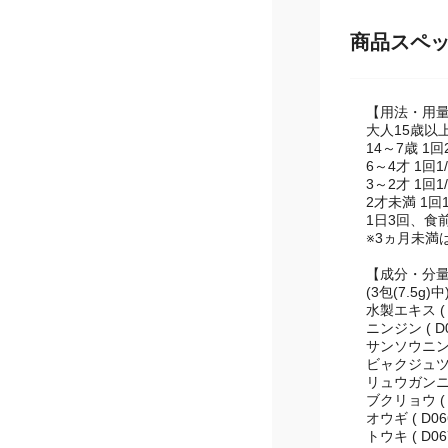
商品スペ
【用法・用
大人15歳以上
14～7歳 1回
6～4才 1回1
3～2才 1回1
2才未満 1回1
1日3回、食
※3ヵ月未満
【成分・分
(3包(7.5g)中
水製エキス ( D
ニンジン ( D06
サンソウニン ( 
ビャクジュツ ( 
リュウガンニク (
ブクリョウ ( D
オウギ ( D066