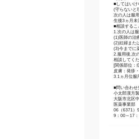
【使用上の
■してはいけ
(守らないと
次の人は服
生後3ヵ月未
■相談するこ
1.次の人は
(1)医師の
(2)妊婦ま
(3)今まで
2.服用後,
相談してく
[関係部位：
皮膚：発疹・
3.1ヵ月位
■問い合わ
小太郎漢方
大阪市北区中
医薬事業部
06（6371）9
9：00～1