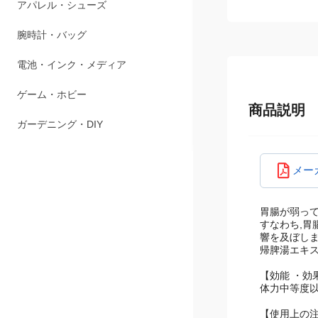
ペット用品
アパレル・シューズ
腕時計・バッグ
電池・インク・メディア
商品説明
ゲーム・ホビー
ガーデニング・DIY
メー
胃腸が弱って
すなわち,胃
響を及ぼし
帰脾湯エキス
【効能 ・効
体力中等度以