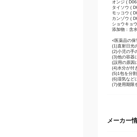
トウキ ( D067
オンジ ( D066
タイソウ ( D06
モッコウ ( D06
カンゾウ ( D04
ショウキョウ ( 
添加物：含
<医薬品の保
(1)直射日
(2)小児の
(3)他の容
(誤用の原因
(4)水分が
(5)1包を
(6)湿気な
(7)使用期
メーカー