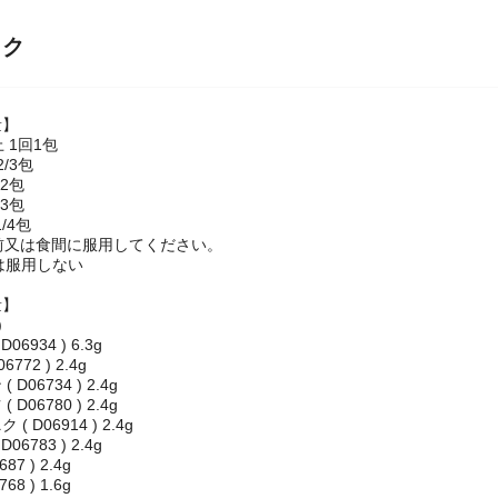
ック
量】
 1回1包
2/3包
/2包
/3包
/4包
前又は食間に服用してください。
は服用しない
量】
)
06934 ) 6.3g
772 ) 2.4g
D06734 ) 2.4g
D06780 ) 2.4g
 D06914 ) 2.4g
06783 ) 2.4g
87 ) 2.4g