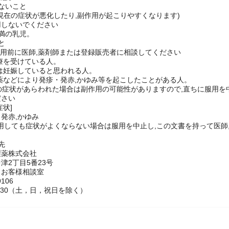
注意】
ないこと
現在の症状が悪化したり,副作用が起こりやすくなります)
用しないでください
満の乳児。
と
服用前に医師,薬剤師または登録販売者に相談してください
治療を受けている人。
たは妊娠していると思われる人。
に薬などにより発疹・発赤,かゆみ等を起こしたことがある人。
次の症状があらわれた場合は副作用の可能性がありますので,直ちに服用を
ださい
症状]
発赤,かゆみ
服用しても症状がよくならない場合は服用を中止し,この文書を持って医
せ先
製薬株式会社
津2丁目5番23号
 お客様相談室
106
7：30（土，日，祝日を除く）