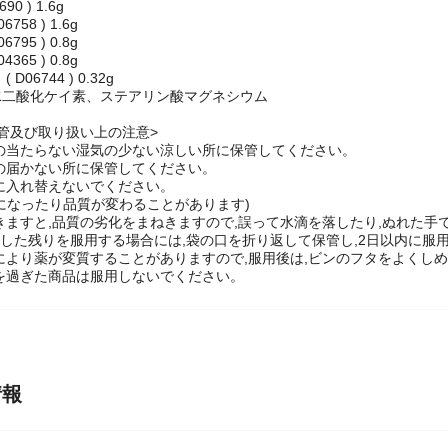
68 ) 1.6g
90 ) 1.6g
758 ) 1.6g
795 ) 0.8g
365 ) 0.8g
D06744 ) 0.32g
水二酸化ケイ素、ステアリン酸マグネシウム
管及び取り扱い上の注意>
光の当たらない湿気の少ない涼しい所に保管してください。
手の届かない所に保管してください。
器に入れ替えないでください。
になったり品質が変わることがあります)
付きますと,品質の劣化をまねきますので,誤って水滴を落したり,ぬれた
分割した残りを服用する場合には,袋の口を折り返して保管し,2日以内に服
どにより薬が変質することがありますので,服用後は,ビンのフタをよくしめ
限を過ぎた商品は服用しないでください。
情報