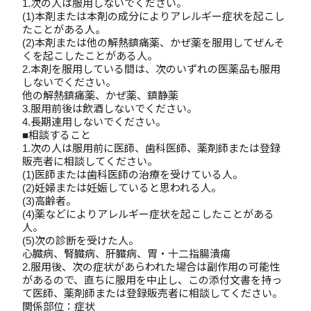
1.次の人は服用しないでください。
(1)本剤または本剤の成分によりアレルギー症状を起こし
たことがある人。
(2)本剤または他の解熱鎮痛薬、かぜ薬を服用してぜんそ
くを起こしたことがある人。
2.本剤を服用している間は、次のいずれの医薬品も服用
しないでください。
他の解熱鎮痛薬、かぜ薬、鎮静薬
3.服用前後は飲酒しないでください。
4.長期連用しないでください。
■相談すること
1.次の人は服用前に医師、歯科医師、薬剤師または登録
販売者に相談してください。
(1)医師または歯科医師の治療を受けている人。
(2)妊婦または妊娠していると思われる人。
(3)高齢者。
(4)薬などによりアレルギー症状を起こしたことがある
人。
(5)次の診断を受けた人。
心臓病、腎臓病、肝臓病、胃・十二指腸潰瘍
2.服用後、次の症状があらわれた場合は副作用の可能性
があるので、直ちに服用を中止し、この添付文書を持っ
て医師、薬剤師または登録販売者に相談してください。
関係部位：症状