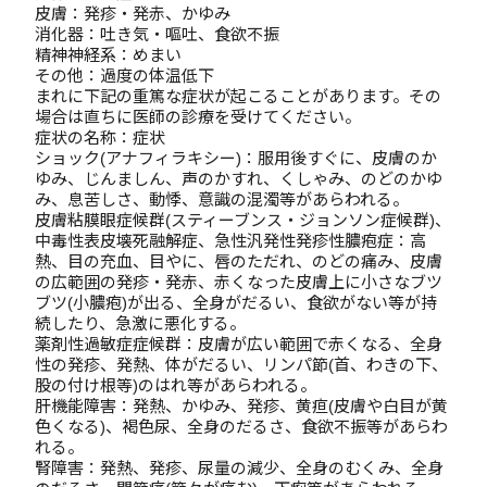
皮膚：発疹・発赤、かゆみ
消化器：吐き気・嘔吐、食欲不振
精神神経系：めまい
その他：過度の体温低下
まれに下記の重篤な症状が起こることがあります。その
場合は直ちに医師の診療を受けてください。
症状の名称：症状
ショック(アナフィラキシー)：服用後すぐに、皮膚のか
ゆみ、じんましん、声のかすれ、くしゃみ、のどのかゆ
み、息苦しさ、動悸、意識の混濁等があらわれる。
皮膚粘膜眼症候群(スティーブンス・ジョンソン症候群)、
中毒性表皮壊死融解症、急性汎発性発疹性膿疱症：高
熱、目の充血、目やに、唇のただれ、のどの痛み、皮膚
の広範囲の発疹・発赤、赤くなった皮膚上に小さなブツ
ブツ(小膿疱)が出る、全身がだるい、食欲がない等が持
続したり、急激に悪化する。
薬剤性過敏症症候群：皮膚が広い範囲で赤くなる、全身
性の発疹、発熱、体がだるい、リンパ節(首、わきの下、
股の付け根等)のはれ等があらわれる。
肝機能障害：発熱、かゆみ、発疹、黄疸(皮膚や白目が黄
色くなる)、褐色尿、全身のだるさ、食欲不振等があらわ
れる。
腎障害：発熱、発疹、尿量の減少、全身のむくみ、全身