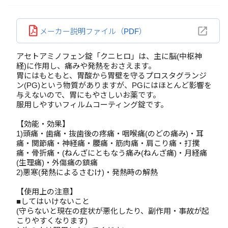
メーカー説明ファイル（PDF）
アセトアミノフェン錠「クニヒロ」は、主に脳(中枢神
経)に作用し、痛みや発熱をおさえます。
胃にはもともと、胃酸から胃壁を守るプロスタグランジ
ン(PG)という物質がありますが、PGにはほとんど影響を
与えないので、胃にもやさしいお薬です。
服用しやすいフィルムコーティング錠です。
【効能・効果】
1)頭痛・歯痛・抜歯後の疼痛・咽喉痛(のどの痛み)・耳
痛・関節痛・神経痛・腰痛・筋肉痛・肩こり痛・打撲
痛・骨折痛・(ねんざにともなう痛み(ねんざ痛)・月経痛
(生理痛)・外傷痛の鎮痛
2)悪寒(発熱によるさむけ)・発熱時の解熱
【使用上の注意】
■してはいけないこと
(守らないと現在の症状が悪化したり、副作用・事故が起
こりやすくなります)