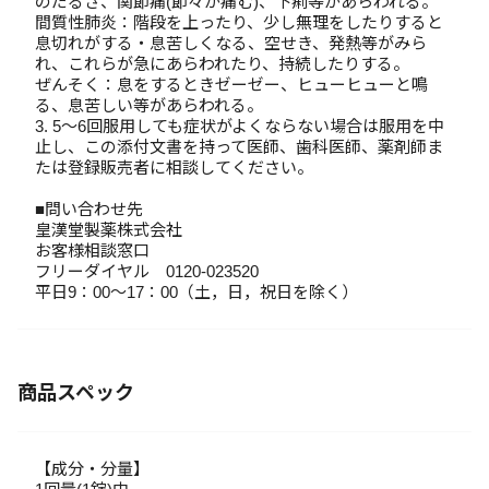
のだるさ、関節痛(節々が痛む)、下痢等があらわれる。
間質性肺炎：階段を上ったり、少し無理をしたりすると
息切れがする・息苦しくなる、空せき、発熱等がみら
れ、これらが急にあらわれたり、持続したりする。
ぜんそく：息をするときゼーゼー、ヒューヒューと鳴
る、息苦しい等があらわれる。
3. 5～6回服用しても症状がよくならない場合は服用を中
止し、この添付文書を持って医師、歯科医師、薬剤師ま
たは登録販売者に相談してください。
■問い合わせ先
皇漢堂製薬株式会社
お客様相談窓口
フリーダイヤル 0120-023520
平日9：00～17：00（土，日，祝日を除く）
商品スペック
【成分・分量】