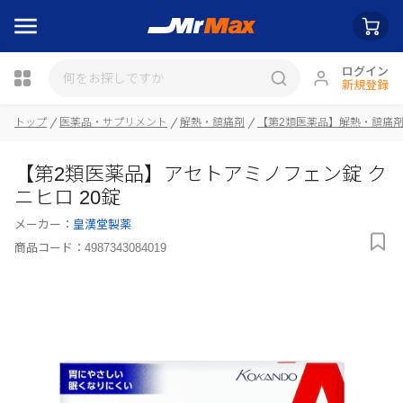
ログイン
新規登録
トップ
医薬品・サプリメント
解熱・鎮痛剤
【第2類医薬品】解熱・鎮痛
瓶詰
【第2類医薬品】アセトアミノフェン錠 ク
ニヒロ 20錠
メーカー：
皇漢堂製薬
商品コード：
4987343084019