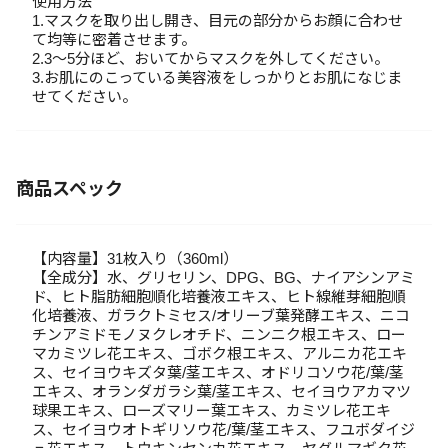
使用方法
1.マスクを取り出し開き、目元の部分からお顔に合わせ
て均等に密着させます。
2.3～5分ほど、おいてからマスクを外してください。
3.お肌にのこっている美容液をしっかりとお肌になじま
せてください。
商品スペック
【内容量】31枚入り（360ml）
【全成分】水、グリセリン、DPG、BG、ナイアシンアミ
ド、ヒト脂肪細胞順化培養液エキス、ヒト線維芽細胞順
化培養液、ガラクトミセス/オリーブ葉発酵エキス、ニコ
チンアミドモノヌクレオチド、ニンニク根エキス、ロー
マカミツレ花エキス、ゴボク根エキス、アルニカ花エキ
ス、セイヨウキズタ葉/茎エキス、オドリコソウ花/葉/茎
エキス、オランダガラシ葉/茎エキス、セイヨウアカマツ
球果エキス、ローズマリー葉エキス、カミツレ花エキ
ス、セイヨウオトギリソウ花/葉/茎エキス、フユボダイジ