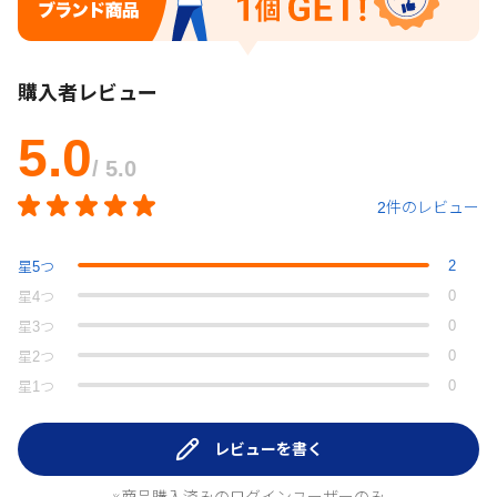
購入者レビュー
5.0
/ 5.0
2件のレビュー
2
星
5
つ
0
星
4
つ
0
星
3
つ
0
星
2
つ
0
星
1
つ
レビューを書く
※商品購入済みのログインユーザーのみ