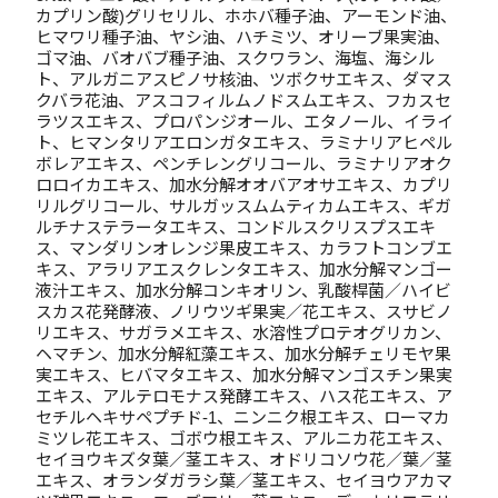
カプリン酸)グリセリル、ホホバ種子油、アーモンド油、
ヒマワリ種子油、ヤシ油、ハチミツ、オリーブ果実油、
ゴマ油、バオバブ種子油、スクワラン、海塩、海シル
ト、アルガニアスピノサ核油、ツボクサエキス、ダマス
クバラ花油、アスコフィルムノドスムエキス、フカスセ
ラツスエキス、プロパンジオール、エタノール、イライ
ト、ヒマンタリアエロンガタエキス、ラミナリアヒペル
ボレアエキス、ペンチレングリコール、ラミナリアオク
ロロイカエキス、加水分解オオバアオサエキス、カプリ
リルグリコール、サルガッスムムティカムエキス、ギガ
ルチナステラータエキス、コンドルスクリスプスエキ
ス、マンダリンオレンジ果皮エキス、カラフトコンブエ
キス、アラリアエスクレンタエキス、加水分解マンゴー
液汁エキス、加水分解コンキオリン、乳酸桿菌／ハイビ
スカス花発酵液、ノリウツギ果実／花エキス、スサビノ
リエキス、サガラメエキス、水溶性プロテオグリカン、
ヘマチン、加水分解紅藻エキス、加水分解チェリモヤ果
実エキス、ヒバマタエキス、加水分解マンゴスチン果実
エキス、アルテロモナス発酵エキス、ハス花エキス、ア
セチルヘキサペプチド-1、ニンニク根エキス、ローマカ
ミツレ花エキス、ゴボウ根エキス、アルニカ花エキス、
セイヨウキズタ葉／茎エキス、オドリコソウ花／葉／茎
エキス、オランダガラシ葉／茎エキス、セイヨウアカマ