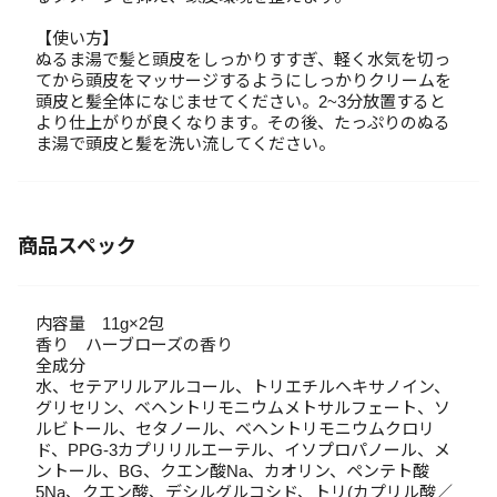
【使い方】
ぬるま湯で髪と頭皮をしっかりすすぎ、軽く水気を切っ
てから頭皮をマッサージするようにしっかりクリームを
頭皮と髪全体になじませてください。2~3分放置すると
より仕上がりが良くなります。その後、たっぷりのぬる
ま湯で頭皮と髪を洗い流してください。
商品スペック
内容量 11g×2包
香り ハーブローズの香り
全成分
水、セテアリルアルコール、トリエチルヘキサノイン、
グリセリン、ベヘントリモニウムメトサルフェート、ソ
ルビトール、セタノール、ベヘントリモニウムクロリ
ド、PPG-3カプリリルエーテル、イソプロパノール、メ
ントール、BG、クエン酸Na、カオリン、ペンテト酸
5Na、クエン酸、デシルグルコシド、トリ(カプリル酸／