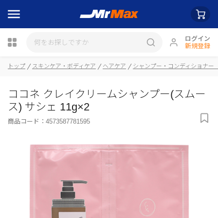
ログイン
新規登録
トップ
スキンケア・ボディケア
ヘアケア
シャンプー・コンディショナー
瓶詰
ココネ クレイクリームシャンプー(スムー
ス) サシェ 11g×2
商品コード：
4573587781595