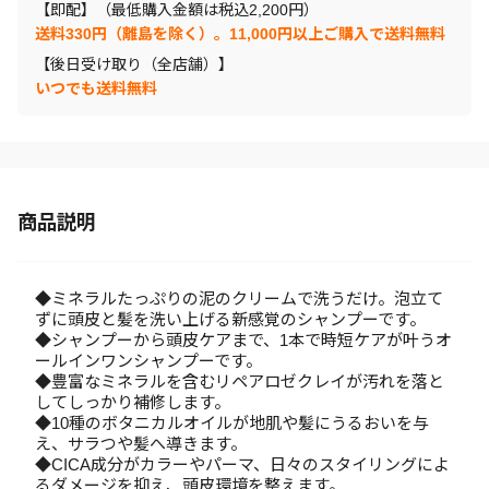
【即配】（最低購入金額は税込2,200円）
送料330円（離島を除く）。11,000円以上ご購入で送料無料
【後日受け取り（全店舗）】
いつでも送料無料
商品説明
◆ミネラルたっぷりの泥のクリームで洗うだけ。泡立て
ずに頭皮と髪を洗い上げる新感覚のシャンプーです。
◆シャンプーから頭皮ケアまで、1本で時短ケアが叶うオ
ールインワンシャンプーです。
◆豊富なミネラルを含むリペアロゼクレイが汚れを落と
してしっかり補修します。
◆10種のボタニカルオイルが地肌や髪にうるおいを与
え、サラつや髪へ導きます。
◆CICA成分がカラーやパーマ、日々のスタイリングによ
るダメージを抑え、頭皮環境を整えます。