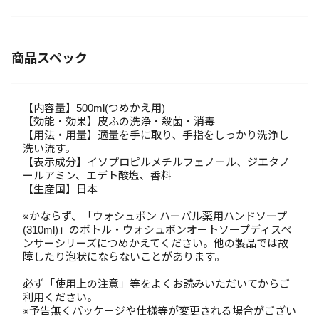
商品スペック
【内容量】500ml(つめかえ用)
【効能・効果】皮ふの洗浄・殺菌・消毒
【用法・用量】適量を手に取り、手指をしっかり洗浄し
洗い流す。
【表示成分】イソプロピルメチルフェノール、ジエタノ
ールアミン、エデト酸塩、香料
【生産国】日本
※かならず、「ウォシュボン ハーバル薬用ハンドソープ
(310ml)」のボトル・ウォシュボンオートソープディスペ
ンサーシリーズにつめかえてください。他の製品では故
障したり泡状にならないことがあります。
必ず「使用上の注意」等をよくお読みいただいてからご
利用ください。
※予告無くパッケージや仕様等が変更される場合がござい