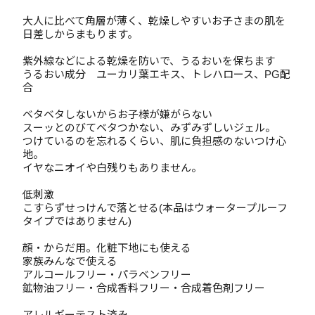
大人に比べて角層が薄く、乾燥しやすいお子さまの肌を
日差しからまもります。
紫外線などによる乾燥を防いで、うるおいを保ちます
うるおい成分 ユーカリ葉エキス、トレハロース、PG配
合
ベタベタしないからお子様が嫌がらない
スーッとのびてベタつかない、みずみずしいジェル。
つけているのを忘れるくらい、肌に負担感のないつけ心
地。
イヤなニオイや白残りもありません。
低刺激
こすらずせっけんで落とせる(本品はウォータープルーフ
タイプではありません)
顔・からだ用。化粧下地にも使える
家族みんなで使える
アルコールフリー・パラベンフリー
鉱物油フリー・合成香料フリー・合成着色剤フリー
アレルギーテスト済み