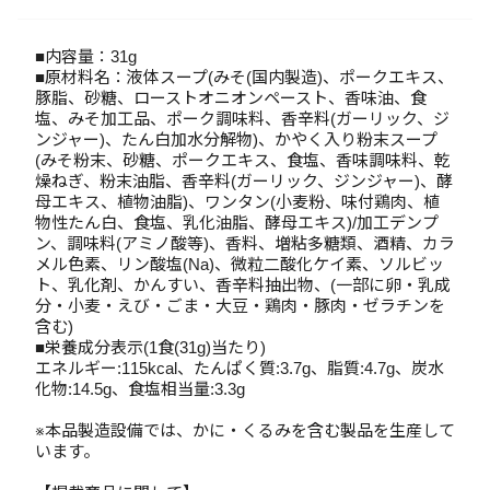
■内容量：31g
■原材料名：液体スープ(みそ(国内製造)、ポークエキス、
豚脂、砂糖、ローストオニオンペースト、香味油、食
塩、みそ加工品、ポーク調味料、香辛料(ガーリック、ジ
ンジャー)、たん白加水分解物)、かやく入り粉末スープ
(みそ粉末、砂糖、ポークエキス、食塩、香味調味料、乾
燥ねぎ、粉末油脂、香辛料(ガーリック、ジンジャー)、酵
母エキス、植物油脂)、ワンタン(小麦粉、味付鶏肉、植
物性たん白、食塩、乳化油脂、酵母エキス)/加工デンプ
ン、調味料(アミノ酸等)、香料、増粘多糖類、酒精、カラ
メル色素、リン酸塩(Na)、微粒二酸化ケイ素、ソルビッ
ト、乳化剤、かんすい、香辛料抽出物、(一部に卵・乳成
分・小麦・えび・ごま・大豆・鶏肉・豚肉・ゼラチンを
含む)
■栄養成分表示(1食(31g)当たり)
エネルギー:115kcal、たんぱく質:3.7g、脂質:4.7g、炭水
化物:14.5g、食塩相当量:3.3g
※本品製造設備では、かに・くるみを含む製品を生産して
います。