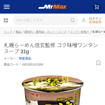
ログイン
新規登録
トップ
食品
調味料・食用油・カレー・スープ
スープ・味噌汁
札幌らーめ
瓶詰
札幌らーめん信玄監修 コク味噌ワンタン
スープ 31g
メーカー：
明星食品
商品コード：
4902881431996