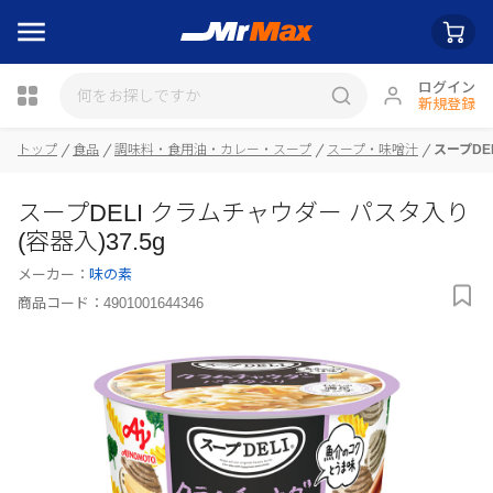
ログイン
新規登録
トップ
食品
調味料・食用油・カレー・スープ
スープ・味噌汁
スープDE
瓶詰
スープDELI クラムチャウダー パスタ入り
(容器入)37.5g
メーカー：
味の素
商品コード：
4901001644346