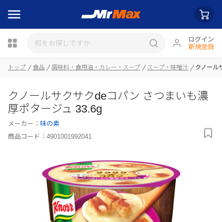
ログイン
新規登録
トップ
食品
調味料・食用油・カレー・スープ
スープ・味噌汁
クノールサ
クノールサクサクdeコパン さつまいも濃
瓶詰
厚ポタージュ 33.6g
メーカー：
味の素
商品コード：
4901001992041