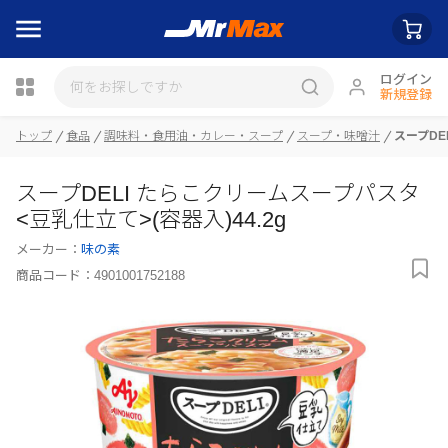
ログイン
新規登録
瓶詰
トップ
食品
調味料・食用油・カレー・スープ
スープ・味噌汁
スープDE
スープDELI たらこクリームスープパスタ
<豆乳仕立て>(容器入)44.2g
メーカー：
味の素
商品コード：
4901001752188