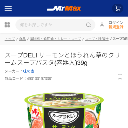
ログイン
新規登録
トップ
食品
調味料・食用油・カレー・スープ
スープ・味噌汁
スープDE
瓶詰
スープDELI サーモンとほうれん草のクリ
ームスープパスタ(容器入)39g
メーカー：
味の素
商品コード：
4901001973361