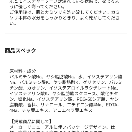
肌とモイスチャーソープが濡れている状態で、なでるよ
うに優しく剃ってください。
ご使用後は、肌とカミソリを洗い流してください。カミ
ソリ本体の水分をしっかりときり、よく乾かしてくださ
い。
商品スペック
原材料・成分
パルミチン酸Na、ヤシ脂肪酸Na、水、イソステアリン酸
Na、パルミチン酸K、ヤシ脂肪酸K、グリセリン、パルミ
チン酸、カオリン、イソステアロイルラクチレートNa、
イソステアリン酸K、ヤシ脂肪酸スクロース、酸化チタ
ン、塩化Na、イソステアリン酸、PEG-50シア脂、ヤシ
脂肪酸、香料、リナロール、エチドロン酸4Na、EDTA-
4Na、チャ葉エキス、アロエベラ葉エキス
【掲載商品に関して】
メーカーリニューアルに伴いパッケージデザイン、仕