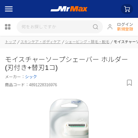
ログイン
新規登録
瓶詰
トップ
スキンケア・ボディケア
シェービング・除毛・脱毛
モイスチャーソ
モイスチャーソープシェーバー ホルダー
(刃付き+替刃1コ)
メーカー：
シック
商品コード：
4891228316976