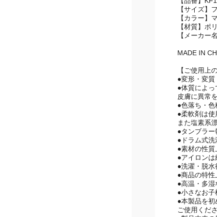
【品番】KF1-
【サイズ】
【カラー】
【材質】ポリ
【メーカー
MADE IN CH
【ご使用上
●変形・変
●体質によ
皮膚に異常
●色落ち・
●柔軟剤は使
また塩素系
●タンブラー
●ドラム式
●素材の性
●アイロン
●洗濯・脱
●商品の特
●高温・多
●小さなお
●本製品を
ご使用くだ