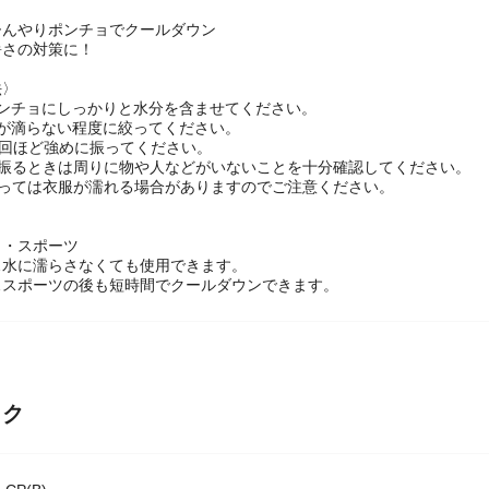
ひんやりポンチョでクールダウン
暑さの対策に！
法〉
ポンチョにしっかりと水分を含ませてください。
分が滴らない程度に絞ってください。
3回ほど強めに振ってください。
を振るときは周りに物や人などがいないことを十分確認してください。
よっては衣服が濡れる場合がありますのでご注意ください。
 ・スポーツ
…水に濡らさなくても使用できます。
…スポーツの後も短時間でクールダウンできます。
ック