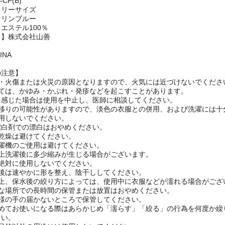
CP(B)
フリーサイズ
マリンブルー
エステル100％
名】株式会社山善
INA
の注意】
質・火傷または火災の原因となりますので、火気には近づけないでくださ
っては、かゆみ・かぶれ・発疹などを起こすことがあります。
を感じた場合は使用を中止し、医師に相談してください。
色移りの可能性がありますので、淡色の衣服との併用、および洗濯には十
用しないでください。
漂白剤での漂白はおやめください。
乾燥は避けてください。
洗濯機のご使用は避けてください。
質上洗濯後に多少縮みが生じる場合がございます。
は絶対に使用しないでください。
水後は速やかに形を整え、陰干ししてください。
性上、保水後の絞り方によっては、使用中に衣服などが濡れる場合がござ
湿な場所での長時間の保管または放置はおやめください。
子様の手の届かないところで保管してください。
初めてお使いになる際はあらかじめ「濡らす」「絞る」の行為を何度か繰
さい。