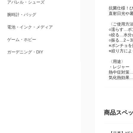
アパレル・シューズ
抗菌仕様！
直射日光や
腕時計・バッグ
〈ご使用方
電池・インク・メディア
○濡らす…
○絞る…水
ゲーム・ホビー
○振る…2～
※ポンチョ
※絞り方に
ガーデニング・DIY
〈用途〉
・レジャー
熱中症対策
気化熱効果
商品スペ