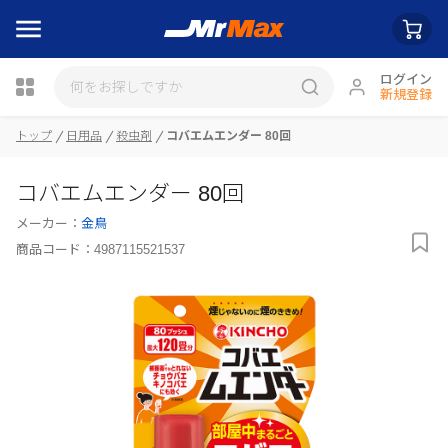
ログイン
新規登録
瓶詰
トップ
日用品
殺虫剤
コバエムエンダー 80回
コバエムエンダー 80回
メーカー：
金鳥
商品コード：
4987115521537