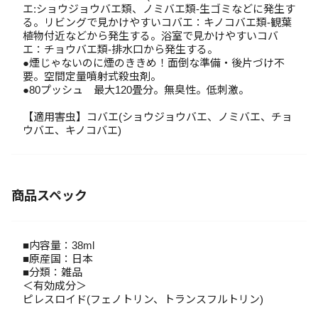
エ:ショウジョウバエ類、ノミバエ類-生ゴミなどに発生す
る。リビングで見かけやすいコバエ：キノコバエ類-観葉
植物付近などから発生する。浴室で見かけやすいコバ
エ：チョウバエ類-排水口から発生する。
●煙じゃないのに煙のききめ！面倒な準備・後片づけ不
要。空間定量噴射式殺虫剤。
●80プッシュ 最大120畳分。無臭性。低刺激。
【適用害虫】コバエ(ショウジョウバエ、ノミバエ、チョ
ウバエ、キノコバエ)
商品スペック
■内容量：38ml
■原産国：日本
■分類：雑品
＜有効成分＞
ピレスロイド(フェノトリン、トランスフルトリン)