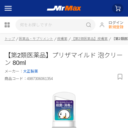
ログイン
新規登録
瓶詰
トップ
医薬品・サプリメント
皮膚薬
【第2類医薬品】皮膚薬
【第2類医
【第2類医薬品】プリザマイルド 泡クリー
ン 80ml
メーカー：
大正製薬
商品コード：
4987306061354