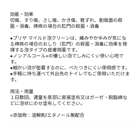
効能・効果
切傷、すり傷、さし傷、かき傷、靴ずれ、創傷面の殺
菌・消毒、痔疾の場合の肛門の殺菌・消毒
●プリザ マイルド泡クリーンは、痛みやかゆみが気にな
る痔疾の場合のおしり（肛門）の殺菌・消毒に効果を発
揮する泡タイプの皮膚用薬です。
●ノンアルコール※の優しい泡でしみにくい使い心地で
す。
●細かい泡が密着するのに、べたつきにくい使用感です。
●手軽に持ち運べて外出先のトイレでもご使用いただけま
す。
用法・用量
１日数回、適量を患部に直接塗布又はガーゼ・脱脂綿な
どに泡状にのせ塗布してください。
※添加物：溶解剤/エタノール無配合