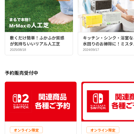
敷くだけ簡単！ふかふか質感
キッチン・シンク・浴室な
が気持ちいいリアル人工芝
水回りのお掃除に！ミスタ
マックスバイヤーおすすめ
2025/08/18
2024/09/17
ポンジ♪
予約販売受付中
オンライン限定
オンライン限定