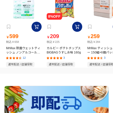
599
209
259
￥
￥
￥
税込￥658
税込￥225
税込￥284
MrMax 除菌ウェットティ
カルビー ポテトチップス
MrMax ティッシ
ッシュ ノンアルコールタ
BIGBAGうすしお味 160g
ー 150組×6個パッ
イプ 60枚×8個パック
12
3
3
通常配送 / 店舗受取
通常配送 / 店舗受取
通常配送 / 店舗受