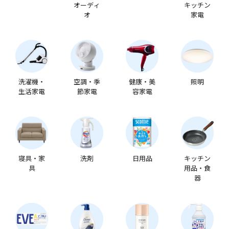
オーディ
キッチン
オ
家電
洗濯機・
空調・季
健康・美
照明
生活家電
節家電
容家電
寝具・家
洗剤
日用品
キッチン
具
用品・食
器