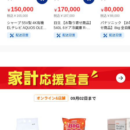
150,000
170,000
80,000
￥
￥
￥
税込￥165,000
税込￥187,000
税込￥88,000
シャープ 55V型 4K有機
日立 【お取り寄せ商品】
パナソニック 【お
ELテレビ AQUOS OLED
540L 6ドア冷蔵庫 R-
せ商品】8kg 全自
4T-C55GQ3
HW54V(N) ライトゴール
洗濯機 NA-FA8H5
配送設置
配送設置
配送設置
ド
イト
09月02日まで
オンライン&店舗