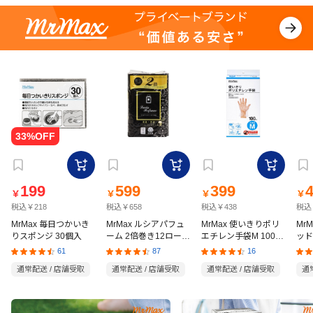
199
599
399
￥
￥
￥
￥
税込￥218
税込￥658
税込￥438
税込
MrMax 毎日つかいき
MrMax ルシアパフュ
MrMax 使いきりポリ
Mr
りスポンジ 30個入
ーム 2倍巻き12ロール
エチレン手袋M 100枚
ッド
ダブル
入
の猫
61
87
16
通常配送 / 店舗受取
通常配送 / 店舗受取
通常配送 / 店舗受取
通