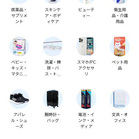
医薬品・
スキンケ
ビューテ
衛生用
サプリメ
ア・ボデ
ィー
品・介護
ント
ィケア
用品
ベビー・
洗濯・掃
スマホ/PC
ペット用
キッズ・
除・バ
アクセサ
品
マタニテ
ス・トイ
リ
ィ
レ
アパレ
腕時計・
電池・イ
文具・オ
ル・シュ
バッグ
ンク・メ
フィス
ーズ
ディア