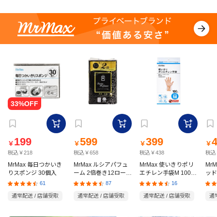
199
599
399
￥
￥
￥
￥
税込￥218
税込￥658
税込￥438
税込
MrMax 毎日つかいき
MrMax ルシアパフュ
MrMax 使いきりポリ
Mr
りスポンジ 30個入
ーム 2倍巻き12ロール
エチレン手袋M 100枚
ッド
ダブル
入
の猫
61
87
16
通常配送 / 店舗受取
通常配送 / 店舗受取
通常配送 / 店舗受取
通