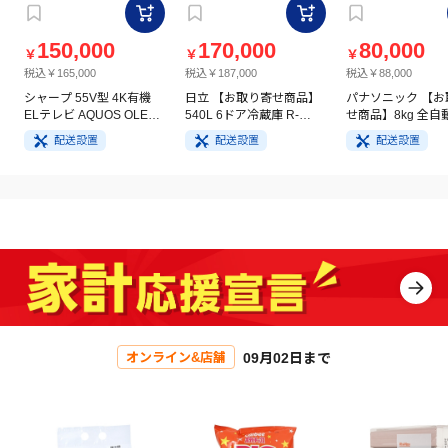
150,000
170,000
80,000
￥
￥
￥
税込￥165,000
税込￥187,000
税込￥88,000
シャープ 55V型 4K有機
日立 【お取り寄せ商品】
パナソニック 【お
ELテレビ AQUOS OLED
540L 6ドア冷蔵庫 R-
せ商品】8kg 全自
4T-C55GQ3
HW54V(N) ライトゴール
洗濯機 NA-FA8H5
配送設置
配送設置
配送設置
ド
イト
09月02日まで
オンライン&店舗