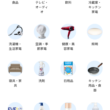
食品
テレビ・
飲料
冷蔵庫・
オーディ
キッチン
オ
家電
洗濯機・
空調・季
健康・美
照明
生活家電
節家電
容家電
寝具・家
洗剤
日用品
キッチン
具
用品・食
器