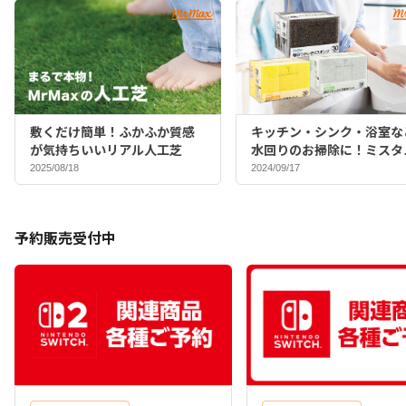
敷くだけ簡単！ふかふか質感
キッチン・シンク・浴室な
が気持ちいいリアル人工芝
水回りのお掃除に！ミスタ
マックスバイヤーおすすめ
2025/08/18
2024/09/17
ポンジ♪
予約販売受付中