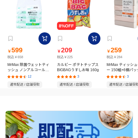
599
209
259
￥
￥
￥
税込￥658
税込￥225
税込￥284
MrMax 除菌ウェットティ
カルビー ポテトチップス
MrMax ティッシ
ッシュ ノンアルコールタ
BIGBAGうすしお味 160g
ー 150組×6個パッ
イプ 60枚×8個パック
12
3
3
通常配送 / 店舗受取
通常配送 / 店舗受取
通常配送 / 店舗受