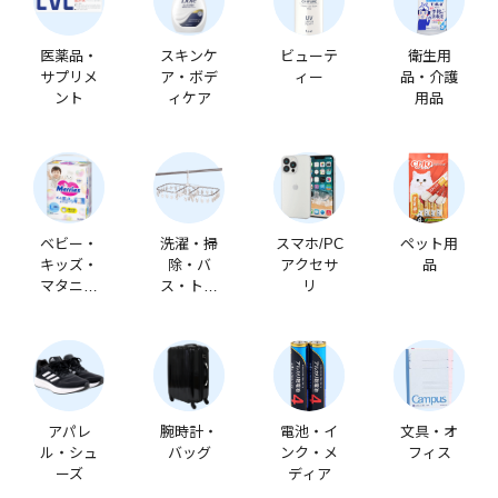
医薬品・
スキンケ
ビューテ
衛生用
サプリメ
ア・ボデ
ィー
品・介護
ント
ィケア
用品
ベビー・
洗濯・掃
スマホ/PC
ペット用
キッズ・
除・バ
アクセサ
品
マタニテ
ス・トイ
リ
ィ
レ
アパレ
腕時計・
電池・イ
文具・オ
ル・シュ
バッグ
ンク・メ
フィス
ーズ
ディア