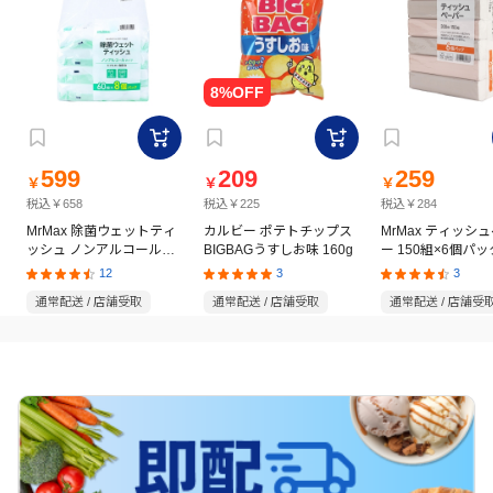
599
209
259
￥
￥
￥
税込￥658
税込￥225
税込￥284
MrMax 除菌ウェットティ
カルビー ポテトチップス
MrMax ティッシ
ッシュ ノンアルコールタ
BIGBAGうすしお味 160g
ー 150組×6個パッ
イプ 60枚×8個パック
12
3
3
通常配送 / 店舗受取
通常配送 / 店舗受取
通常配送 / 店舗受