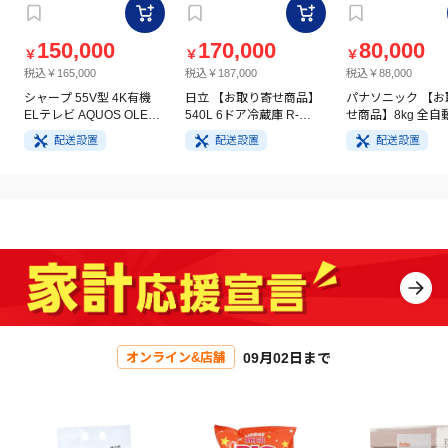
150,000
170,000
80,000
￥
￥
￥
税込￥165,000
税込￥187,000
税込￥88,000
シャープ 55V型 4K有機
日立 【お取り寄せ商品】
パナソニック 【お
ELテレビ AQUOS OLED
540L 6ドア冷蔵庫 R-
せ商品】8kg 全自
4T-C55GQ3
HW54V(N) ライトゴール
洗濯機 NA-FA8H5
配送設置
配送設置
配送設置
ド
イト
09月02日まで
オンライン&店舗