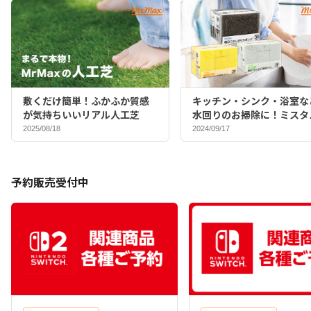
敷くだけ簡単！ふかふか質感
キッチン・シンク・浴室な
が気持ちいいリアル人工芝
水回りのお掃除に！ミスタ
マックスバイヤーおすすめ
2025/08/18
2024/09/17
ポンジ♪
予約販売受付中