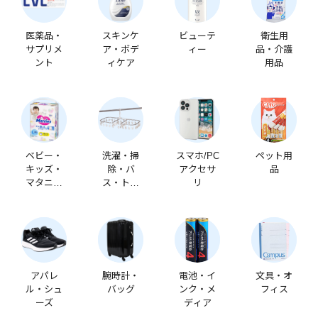
医薬品・
スキンケ
ビューテ
衛生用
サプリメ
ア・ボデ
ィー
品・介護
ント
ィケア
用品
ベビー・
洗濯・掃
スマホ/PC
ペット用
キッズ・
除・バ
アクセサ
品
マタニテ
ス・トイ
リ
ィ
レ
アパレ
腕時計・
電池・イ
文具・オ
ル・シュ
バッグ
ンク・メ
フィス
ーズ
ディア