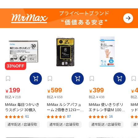
199
599
399
￥
￥
￥
￥
税込￥218
税込￥658
税込￥438
税込
MrMax 毎日つかいき
MrMax ルシアパフュ
MrMax 使いきりポリ
Mr
りスポンジ 30個入
ーム 2倍巻き12ロール
エチレン手袋M 100枚
ッド
ダブル
入
の猫
61
87
16
通常配送 / 店舗受取
通常配送 / 店舗受取
通常配送 / 店舗受取
通