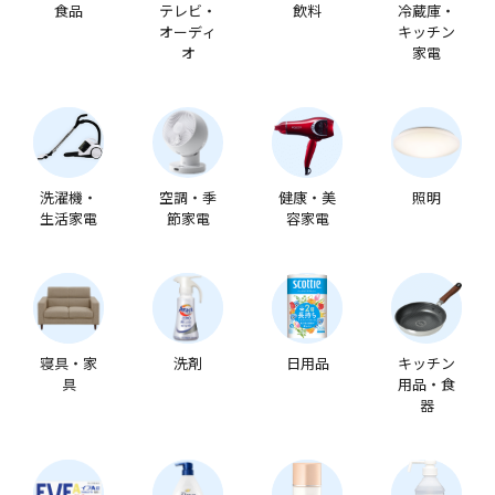
食品
テレビ・
飲料
冷蔵庫・
オーディ
キッチン
オ
家電
洗濯機・
空調・季
健康・美
照明
生活家電
節家電
容家電
寝具・家
洗剤
日用品
キッチン
具
用品・食
器