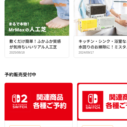
敷くだけ簡単！ふかふか質感
キッチン・シンク・浴室な
が気持ちいいリアル人工芝
水回りのお掃除に！ミスタ
マックスバイヤーおすすめ
2025/08/18
2024/09/17
ポンジ♪
予約販売受付中