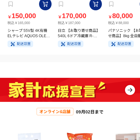
150,000
170,000
80,000
￥
￥
￥
税込￥165,000
税込￥187,000
税込￥88,000
シャープ 55V型 4K有機
日立 【お取り寄せ商品】
パナソニック 【お
ELテレビ AQUOS OLED
540L 6ドア冷蔵庫 R-
せ商品】8kg 全自
4T-C55GQ3
HW54V(N) ライトゴール
洗濯機 NA-FA8H5
配送設置
配送設置
配送設置
ド
イト
09月02日まで
オンライン&店舗