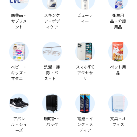
医薬品・
スキンケ
ビューテ
衛生用
サプリメ
ア・ボデ
ィー
品・介護
ント
ィケア
用品
ベビー・
洗濯・掃
スマホ/PC
ペット用
キッズ・
除・バ
アクセサ
品
マタニテ
ス・トイ
リ
ィ
レ
アパレ
腕時計・
電池・イ
文具・オ
ル・シュ
バッグ
ンク・メ
フィス
ーズ
ディア