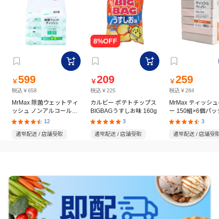
599
209
259
￥
￥
￥
税込￥658
税込￥225
税込￥284
MrMax 除菌ウェットティ
カルビー ポテトチップス
MrMax ティッシ
ッシュ ノンアルコールタ
BIGBAGうすしお味 160g
ー 150組×6個パッ
イプ 60枚×8個パック
12
3
3
通常配送 / 店舗受取
通常配送 / 店舗受取
通常配送 / 店舗受