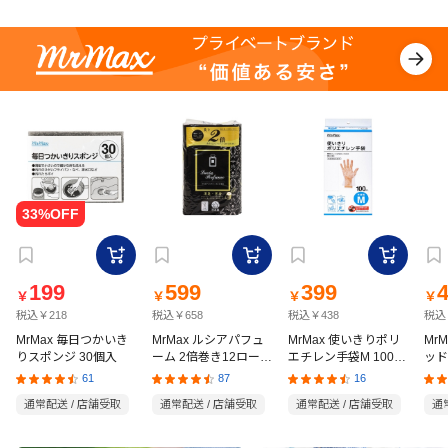
199
599
399
￥
￥
￥
￥
税込￥218
税込￥658
税込￥438
税込
MrMax 毎日つかいき
MrMax ルシアパフュ
MrMax 使いきりポリ
Mr
りスポンジ 30個入
ーム 2倍巻き12ロール
エチレン手袋M 100枚
ッド
ダブル
入
の猫
61
87
16
通常配送 / 店舗受取
通常配送 / 店舗受取
通常配送 / 店舗受取
通