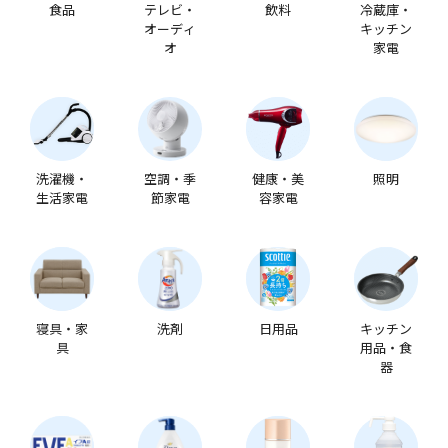
食品
テレビ・
飲料
冷蔵庫・
オーディ
キッチン
オ
家電
洗濯機・
空調・季
健康・美
照明
生活家電
節家電
容家電
寝具・家
洗剤
日用品
キッチン
具
用品・食
器