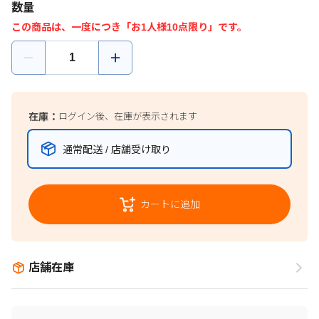
数量
この商品は、一度につき「お1人様10点限り」です。
在庫：
ログイン後、在庫が表示されます
通常配送 / 店舗受け取り
カートに追加
店舗在庫