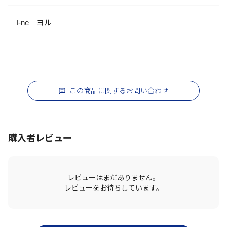
I-ne ヨル
この商品に関するお問い合わせ
購入者レビュー
レビューはまだありません。
レビューをお待ちしています。