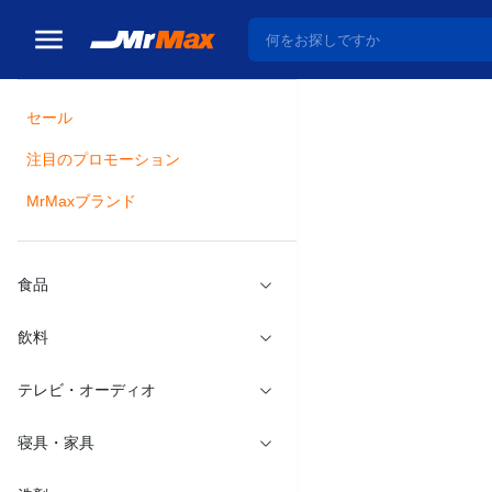
セール
トップ
スキンケア・
注目のプロモーション
瓶詰
MrMaxブランド
カムテク
メーカー：
Hal
食品
飲料
テレビ・オーディオ
寝具・家具