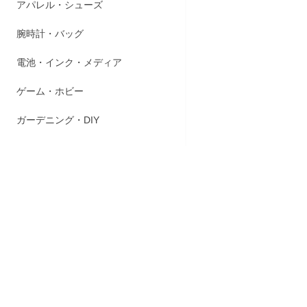
アパレル・シューズ
腕時計・バッグ
※6歳未満に
●歯ぐきか
電池・インク・メディア
●独自の重曹
●歯周病菌を
ゲーム・ホビー
●高濃度フッ
●医薬部外品
ガーデニング・DIY
＊1:炭酸水
＊2:イソプロ
＊3:グリチ
<効能・効果
歯肉炎の予
<使用方法>
適量をハブ