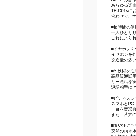
AVIOTの
あらゆる楽
TE-D01
合わせで、
■長時間の
一人ひとり
これにより
■イヤホン
イヤホンを
交通量の多
■AI技術を
高品質通話
リー通話を
通話相手に
■ビジネス
スマホとPC
一台を音楽
また、片方
■雨や汗にも