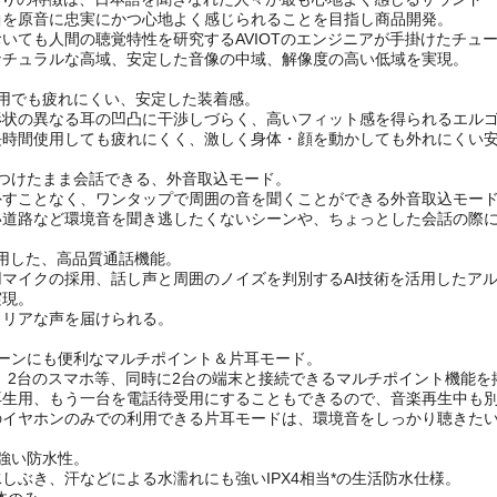
音作りの特徴は、日本語を聞きなれた人々が最も心地よく感じるサウンド「JA
曲を原音に忠実にかつ心地よく感じられることを目指し商品開発。
vにおいても人間の聴覚特性を研究するAVIOTのエンジニアが手掛けたチ
ナチュラルな高域、安定した音像の中域、解像度の高い低域を実現。
使用でも疲れにくい、安定した装着感。
形状の異なる耳の凹凸に干渉しづらく、高いフィット感を得られるエル
長時間使用しても疲れにくく、激しく身体・顔を動かしても外れにくい
をつけたまま会話できる、外音取込モード。
外すことなく、ワンタップで周囲の音を聞くことができる外音取込モー
い道路など環境音を聞き逃したくないシーンや、ちょっとした会話の際
活用した、高品質通話機能。
用マイクの採用、話し声と周囲のノイズを判別するAI技術を活用したア
実現。
クリアな声を届けられる。
シーンにも便利なマルチポイント＆片耳モード。
、2台のスマホ等、同時に2台の端末と接続できるマルチポイント機能を
再生用、もう一台を電話待受用にすることもできるので、音楽再生中も
のイヤホンのみでの利用できる片耳モードは、環境音をしっかり聴きた
強い防水性。