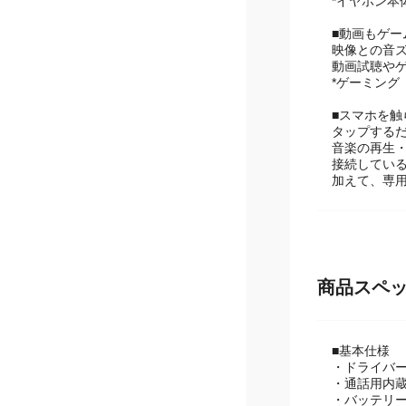
突然の雨や水
*イヤホン本
■動画もゲー
映像との音
動画試聴や
*ゲーミング
■スマホを触
タップする
音楽の再生・
接続してい
加えて、専用
商品スペ
■基本仕様
・ドライバー
・通話用内蔵