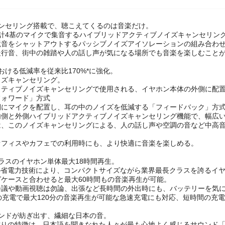
ャンセリング搭載で、聴こえてくるのは音楽だけ。
、計4基のマイクで集音するハイブリッドアクティブノイズキャンセリン
境音をシャットアウトするパッシブノイズアイソレーションの組み合わ
走行音、街中の雑踏や人の話し声が気になる場所でも音楽を楽しむこと
おける低減率を従来比170%*に強化。
イズキャンセリング。
クティブノイズキャンセリングで使用される、イヤホン本体の外側に配
フォワード」方式
側にマイクを配置し、耳の中のノイズを低減する「フィードバック」方
内側と外側ハイブリッドアクティブノイズキャンセリング機能で、幅広い
、このノイズキャンセリングによる、人の話し声や空調の音など中高音域
オフィスやカフェでの利用時にも、より快適に音楽を楽しめる。
ラスのイヤホン単体最大18時間再生。
自の省電力技術により、コンパクトサイズながら業界最長クラスを誇るイ
ケースと合わせると最大60時間もの音楽再生が可能。
会議や動画視聴は勿論、出張など長時間の外出時にも、バッテリーを気
の充電で最大120分の音楽再生が可能な急速充電にも対応、短時間の充
ランドが紡ぎ出す、繊細な日本の音。