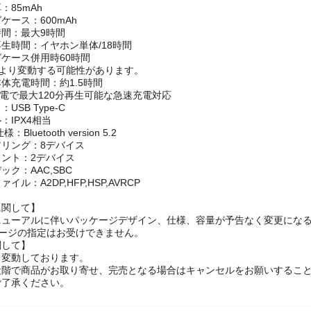
ー容量
：85mAh
ケース：600mAh
間：最大9時間
生時間：イヤホン単体/18時間
ケース併用時60時間
により変動する可能性があります。
体充電時間：約1.5時間
充電で最大120分再生可能な急速充電対応
USB Type-C
：IPX4相当
様：Bluetooth version 5.2
リング：8デバイス
ント：2デバイス
ク：AAC,SBC
ル：A2DP,HFP,HSP,AVRCP
に関して】
ニューアルに伴いパッケージデザイン、仕様、容量が予告なく変更になる
ケージの指定はお受けできません。
関して】
々変動しております。
段階で商品がお取り寄せ、完売となる場合はキャンセルをお願いするこ
ご了承ください。