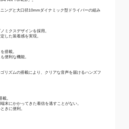
PAN TUNED」。
ューニングと大口径10mmダイナミック型ドライバーの組み
ゴノミクスデザインを採用。
安定した装着感を実現。
ドを搭載。
にも便利な機能。
ルゴリズムの搭載により、クリアな音声を届けるハンズフ
搭載。
別端末にかかってきた着信を逃すことがない。
いときに便利。