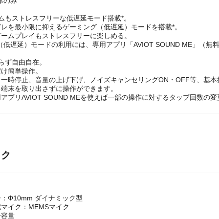
しぶき、汗などによる水濡れにも強いIPX4相当*の生活防水仕様。
体のみ
ムもストレスフリーな低遅延モード搭載*。
ズレを最小限に抑えるゲーミング（低遅延）モードを搭載*。
ゲームプレイもストレスフリーに楽しめる。
（低遅延）モードの利用には、専用アプリ「AVIOT SOUND ME」（無
らず自由自在。
だけ簡単操作。
一時停止、音量の上げ下げ、ノイズキャンセリングON・OFF等、基
る端末を取り出さずに操作ができます。
アプリAVIOT SOUND MEを使えば一部の操作に対するタップ回数の
ック
：Φ10mm ダイナミック型
マイク：MEMSマイク