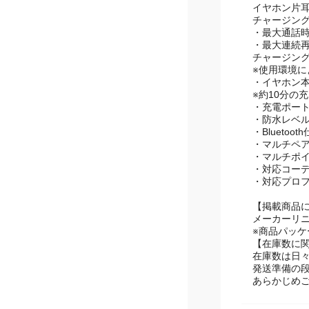
・バッテリ
イヤホン片耳
チャージング
・最大通話時
・最大連続再
チャージング
※使用環境
・イヤホン本
※約10分の
・充電ポート：
・防水レベル
・Bluetooth仕
・マルチペア
・マルチポイ
・対応コーデッ
・対応プロファイ
【掲載商品
メーカーリ
※商品パッ
【在庫数に
在庫数は日
発送準備の
あらかじめ