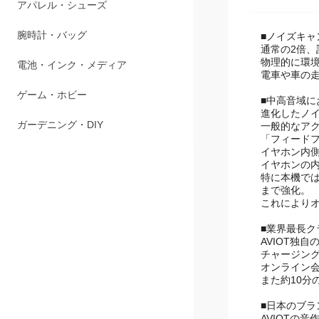
ペット用品
■ノイズキ
アパレル・シューズ
通常の2倍
物理的に環
腕時計・バッグ
電車や車の
電池・インク・メディア
■中高音域に
進化したノ
一般的なア
ゲーム・ホビー
「フィード
イヤホン内
ガーデニング・DIY
イヤホンの
特に本機では
まで強化。
これにより
■業界最長ク
AVIOT独
チャージング
オンライン
また約10分
■日本のブ