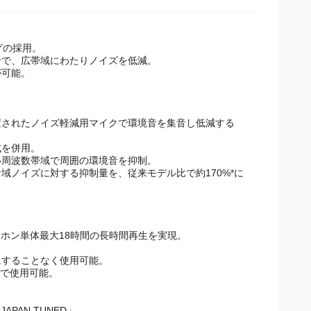
グの採用。
せで、広帯域にわたりノイズを低減。
が可能。
置されたノイズ軽減用マイクで環境音を集音し低減する
式を併用。
周波数帯域で周囲の環境音を抑制。
ノイズに対する抑制量を、従来モデル比で約170%*に
ヤホン単体最大18時間の長時間再生を実現。
にすることなく使用可能。
電で使用可能。