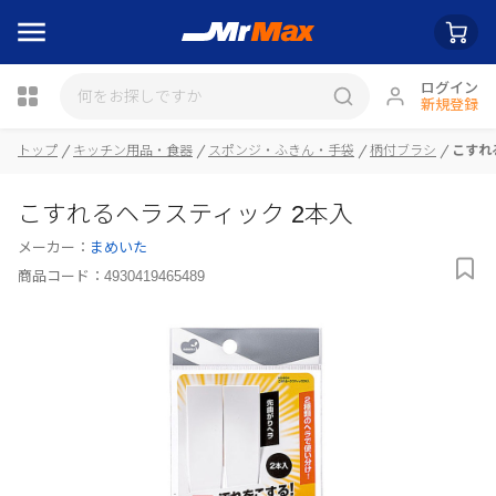
ログイン
新規登録
トップ
キッチン用品・食器
スポンジ・ふきん・手袋
柄付ブラシ
こすれ
瓶詰
こすれるヘラスティック 2本入
メーカー：
まめいた
商品コード：
4930419465489