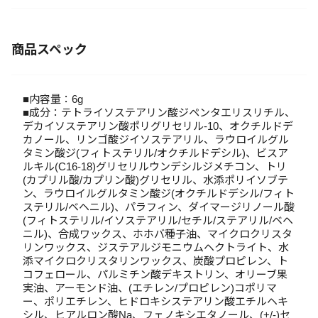
商品スペック
■内容量：6g
■成分：テトライソステアリン酸ジペンタエリスリチル、
デカイソステアリン酸ポリグリセリル-10、オクチルドデ
カノール、リンゴ酸ジイソステアリル、ラウロイルグル
タミン酸ジ(フィトステリル/オクチルドデシル)、ビスア
ルキル(C16-18)グリセリルウンデシルジメチコン、トリ
(カプリル酸/カプリン酸)グリセリル、水添ポリイソブテ
ン、ラウロイルグルタミン酸ジ(オクチルドデシル/フィト
ステリル/ベヘニル)、パラフィン、ダイマージリノール酸
(フィトステリル/イソステアリル/セチル/ステアリル/ベヘ
ニル)、合成ワックス、ホホバ種子油、マイクロクリスタ
リンワックス、ジステアルジモニウムヘクトライト、水
添マイクロクリスタリンワックス、炭酸プロピレン、ト
コフェロール、パルミチン酸デキストリン、オリーブ果
実油、アーモンド油、(エチレン/プロピレン)コポリマ
ー、ポリエチレン、ヒドロキシステアリン酸エチルヘキ
シル、ヒアルロン酸Na、フェノキシエタノール、(+/-)セ