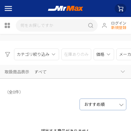
ログイン
新規登録
瓶詰
カテゴリ絞り込み
在庫ありのみ
価格
メー
取扱商品表示
すべて
（全0件）
おすすめ順