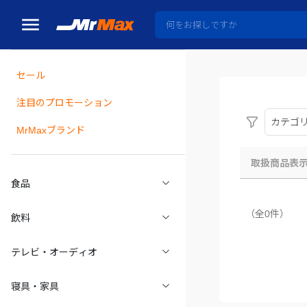
セール
瓶詰
注目のプロモーション
カテゴ
MrMaxブランド
取扱商品表
食品
（全0件）
飲料
テレビ・オーディオ
寝具・家具