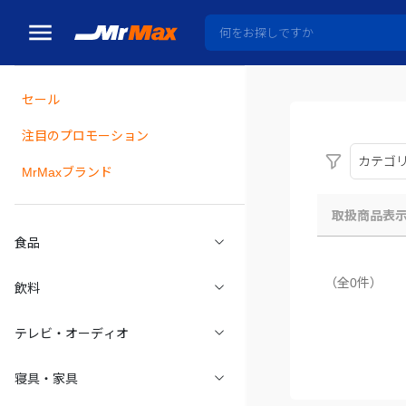
セール
瓶詰
注目のプロモーション
カテゴ
MrMaxブランド
取扱商品表
食品
（全0件）
飲料
テレビ・オーディオ
寝具・家具