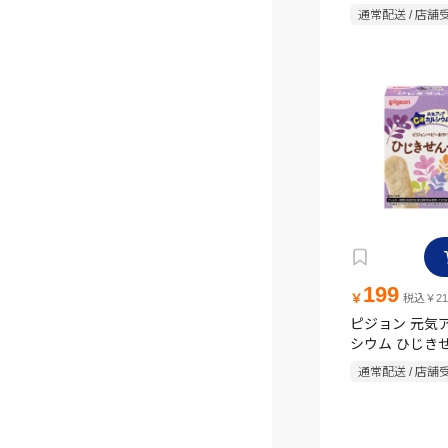
通常配送 / 店舗
199
￥
税込￥21
ピジョン 元気
シウム ひじきせ
枚×6袋) 24g
通常配送 / 店舗