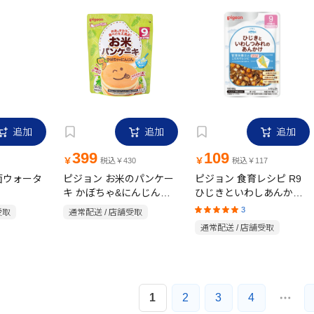
追加
追加
追加
399
109
￥
￥
税込￥430
税込￥117
菌ウォータ
ピジョン お米のパンケー
ピジョン 食育レシピ R9
キ かぼちゃ&にんじん
ひじきといわしあんかけ
144g
80g
3
受取
通常配送 / 店舗受取
通常配送 / 店舗受取
1
2
3
4