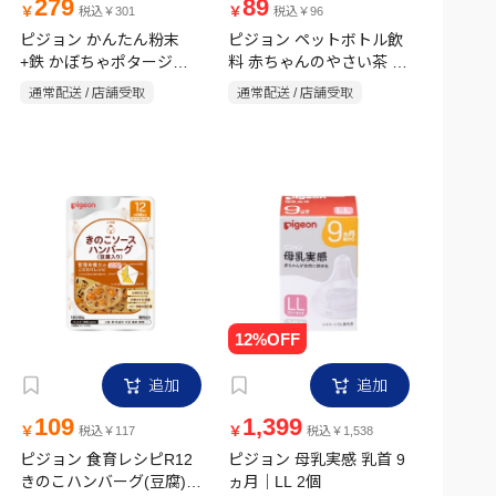
279
89
￥
￥
税込￥301
税込￥96
ピジョン かんたん粉末
ピジョン ペットボトル飲
+鉄 かぼちゃポタージュ
料 赤ちゃんのやさい茶 も
50g
ろこし玄米ブレンド
通常配送 / 店舗受取
通常配送 / 店舗受取
500ml
追加
追加
109
1,399
￥
￥
税込￥117
税込￥1,538
ピジョン 食育レシピR12
ピジョン 母乳実感 乳首 9
きのこハンバーグ(豆腐)
ヵ月｜LL 2個