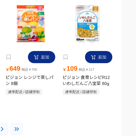
追加
追加
649
109
￥
￥
税込￥700
税込￥117
ピジョン レンジで蒸しパ
ピジョン 食育レシピR12
ン 8個
いわしだんご八宝菜 80g
通常配送 / 店舗受取
通常配送 / 店舗受取