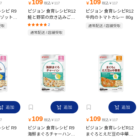
109
109
￥
￥
7
税込￥117
税込￥117
シピ R9
ピジョン 食育レシピR12
ピジョン 食育レシピR12
ゾット
鮭と野菜の炊き込みごは
牛肉のトマトカレー 80g
ん 80g
2
受取
通常配送 / 店舗受取
通常配送 / 店舗受取
追加
追加
追加
109
109
￥
￥
7
税込￥117
税込￥117
シピ R9
ピジョン 食育レシピ R9
ピジョン 食育レシピR12
海鮮まぐろチャーハン
まぐろとえだ豆の中華煮