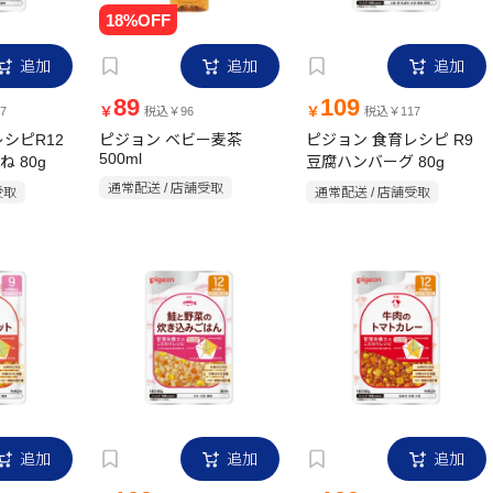
追加
追加
追加
89
109
￥
￥
7
税込￥96
税込￥117
シピR12
ピジョン ベビー麦茶
ピジョン 食育レシピ R9
500ml
 80g
豆腐ハンバーグ 80g
通常配送 / 店舗受取
受取
通常配送 / 店舗受取
追加
追加
追加