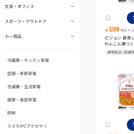
文具・オフィス
スポーツ・アウトドア
109
￥
税込￥11
カー用品
ピジョン 食育レ
れんこん鶏つくね
通常配送 / 店舗
冷蔵庫・キッチン家電
空調・季節家電
洗濯機・生活家電
健康・美容家電
照明
スマホ/PCアクセサリ