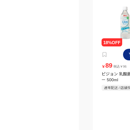
89
￥
税込￥96
ピジョン 乳酸
ー 500ml
通常配送 / 店舗