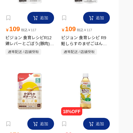
追加
追加
109
109
￥
￥
税込￥117
税込￥117
ピジョン 食育レシピR12
ピジョン 食育レシピ R9
鶏レバーとごぼう(豚肉)
鮭しらすのまぜごはん
80g
80g
通常配送 / 店舗受取
通常配送 / 店舗受取
追加
追加