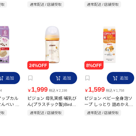
80g
80g
受取
通常配送 / 店舗受取
通常配送 / 店舗受取
追加
追加
追加
1,999
1,599
￥
￥
4
税込￥2,198
税込￥1,758
アップカル
ピジョン 母乳実感 哺乳び
ピジョン ベビー全身泡ソ
んべい (2
ん(プラスチック製)Bird
ープ しっとり 詰めかえ用
240ml
3.5回分 1400ml
受取
通常配送 / 店舗受取
通常配送 / 店舗受取