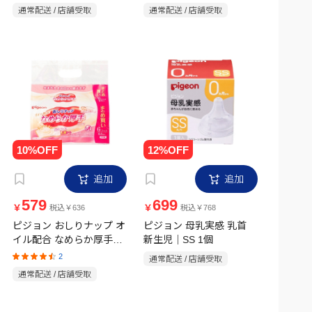
80g
通常配送 / 店舗受取
通常配送 / 店舗受取
追加
追加
579
699
￥
￥
税込￥636
税込￥768
ピジョン おしりナップ オ
ピジョン 母乳実感 乳首
イル配合 なめらか厚手仕
新生児｜SS 1個
上げ 64枚×6個パック
2
通常配送 / 店舗受取
通常配送 / 店舗受取