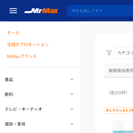
セール
瓶詰
注目のプロモーション
カテゴ
MrMaxブランド
取扱商品表
食品
（全215件）
飲料
テレビ・オーディオ
オンラインストア
寝具・家具