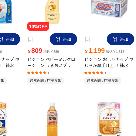
追加
追加
追加
809
1,199
￥
￥
6
税込￥889
税込￥1,318
りナップ や
ピジョン ベビーミルクロ
ピジョン おしりナップ や
げ 純水
ーション うるおいプラス
わらか厚手仕上げ 純水
300g
個パック
99％ 80枚×12個パック
1
1
受取
通常配送 / 店舗受取
通常配送 / 店舗受取