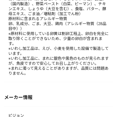
（国内製造）、野菜ペースト（白菜、ピーマン）、チキ
ンエキス、しょうゆ（大豆を含む）、食塩、バター、酵
母エキス、ごま油／増粘剤（加工でん粉）
原材料に含まれるアレルギー物質
卵、乳成分、ごま、大豆、鶏肉（アレルギー物質（28品
目中））
※原材料に使用している卵黄は割卵工程上、卵白を完全に
取り除くことができないため、少量の卵白が含まれま
す。
※いわし加工品は、えび、小麦を使用した設備で製造して
います。
※いわし加工品に、まれに銀色や黒色のものが見られます
が、魚皮ですので安心してお召し上がりください。
※まれに濁って見えることがありますが、品質には問題あ
りません。
メーカー情報
ピジョン