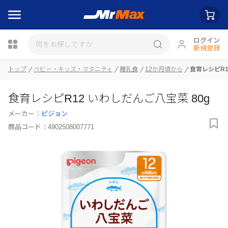
ログイン
新規登録
トップ
ベビー・キッズ・マタニティ
離乳食
12か月頃から
食育レシピR1
瓶詰
食育レシピR12 いわしだんご八宝菜 80g
メーカー：
ピジョン
商品コード：
4902508007771