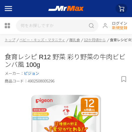
ログイン
新規登録
トップ
ベビー・キッズ・マタニティ
離乳食
12か月頃から
食育レシピ R
瓶詰
食育レシピ R12 野菜 彩り野菜の牛肉ビビ
ンバ風 100g
メーカー：
ピジョン
商品コード：
4902508005296