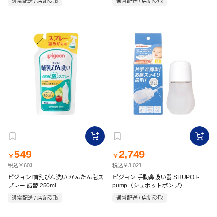
通常配送 / 店舗受取
通常配送 / 店舗受取
549
2,749
￥
￥
税込￥603
税込￥3,023
ピジョン 哺乳びん洗い かんたん泡ス
ピジョン 手動鼻吸い器 SHUPOT-
プレー 詰替 250ml
pump（シュポットポンプ）
通常配送 / 店舗受取
通常配送 / 店舗受取