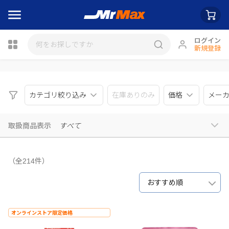
ログイン
新規登録
瓶詰
カテゴリ絞り込み
在庫ありのみ
価格
メー
取扱商品表示
すべて
（全214件）
おすすめ順
オンラインストア限定価格