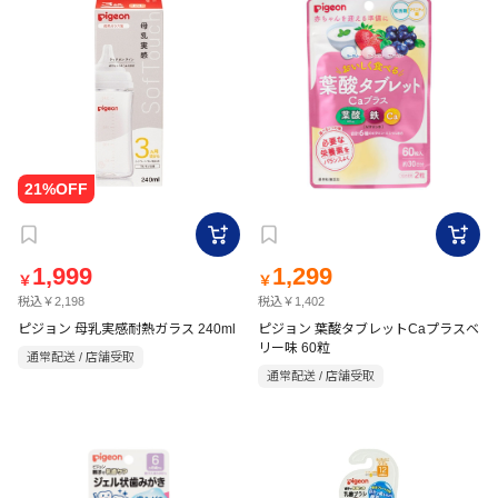
1,999
1,299
￥
￥
税込￥2,198
税込￥1,402
ピジョン 母乳実感耐熱ガラス 240ml
ピジョン 葉酸タブレットCaプラスベ
リー味 60粒
通常配送 / 店舗受取
通常配送 / 店舗受取