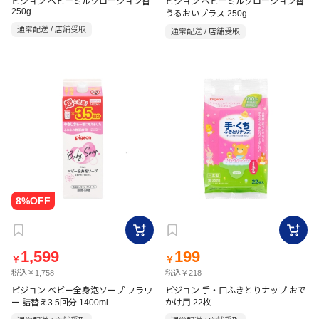
ピジョン ベビーミルクローション替
ピジョン ベビーミルクローション替
250g
うるおいプラス 250g
通常配送 / 店舗受取
通常配送 / 店舗受取
1,599
199
￥
￥
税込￥1,758
税込￥218
ピジョン ベビー全身泡ソープ フラワ
ピジョン 手・口ふきとりナップ おで
ー 詰替え3.5回分 1400ml
かけ用 22枚