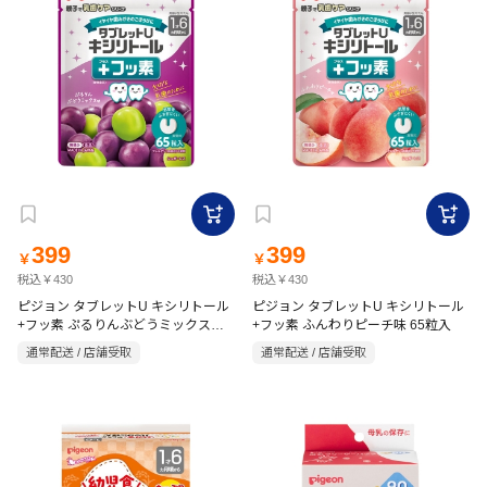
399
399
￥
￥
税込￥430
税込￥430
ピジョン タブレットU キシリトール
ピジョン タブレットU キシリトール
+フッ素 ぷるりんぶどうミックス味
+フッ素 ふんわりピーチ味 65粒入
65粒入
通常配送 / 店舗受取
通常配送 / 店舗受取