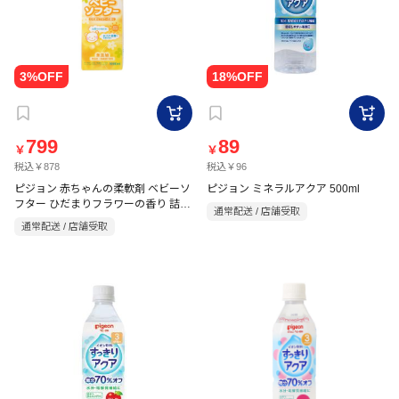
799
89
￥
￥
税込￥878
税込￥96
ピジョン 赤ちゃんの柔軟剤 ベビーソ
ピジョン ミネラルアクア 500ml
フター ひだまりフラワーの香り 詰替
通常配送 / 店舗受取
用(2回分) 1000ml
通常配送 / 店舗受取