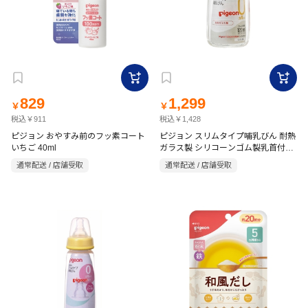
829
1,299
￥
￥
税込￥911
税込￥1,428
ピジョン おやすみ前のフッ素コート
ピジョン スリムタイプ哺乳びん 耐熱
いちご 40ml
ガラス製 シリコーンゴム製乳首付
120ml
通常配送 / 店舗受取
通常配送 / 店舗受取