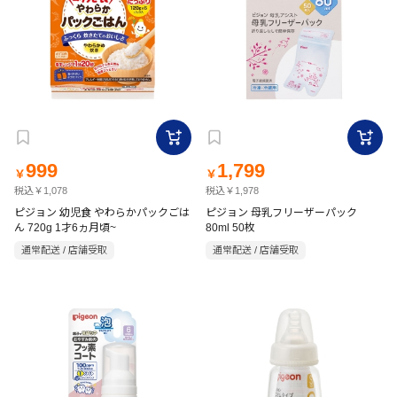
999
1,799
￥
￥
税込￥1,078
税込￥1,978
ピジョン 幼児食 やわらかパックごは
ピジョン 母乳フリーザーパック
ん 720g 1才6ヵ月頃~
80ml 50枚
通常配送 / 店舗受取
通常配送 / 店舗受取