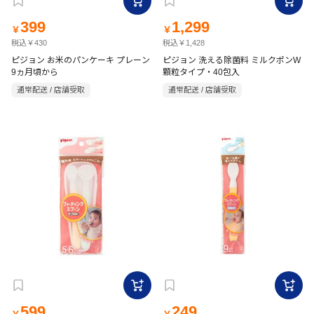
399
1,299
￥
￥
税込￥430
税込￥1,428
ピジョン お米のパンケーキ プレーン
ピジョン 洗える除菌料 ミルクポンW
9ヵ月頃から
顆粒タイプ・40包入
通常配送 / 店舗受取
通常配送 / 店舗受取
599
249